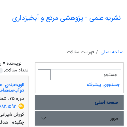
نشریه علمی - پژوهشی مرتع و آبخیزداری
صفحه اصلی
فهرست مقالات
نویسنده =
ر
تعداد مقالات:
جستجوی پیشرفته
الویت‌بندی 
دوآب‌صمصامی
دوره 75، شماره 1، بهار 1401، صفحه
صفحه اصلی
882.1592
کورش شیرانی،
مرور
چکیده
هدف ا