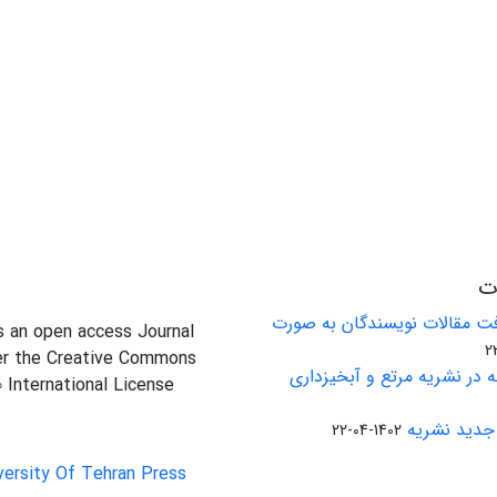
ات
ت مقالات نویسندگان به صورت
is an open access Journal
er the Creative Commons
 در نشریه مرتع و آبخیزداری
0 International License
جدید نشریه
1402-04-22
versity Of Tehran Press