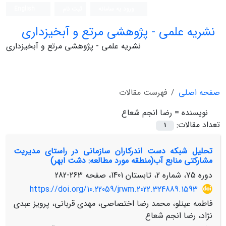
ورود به سامانه
ثبت نام
English
نشریه علمی - پژوهشی مرتع و آبخیزداری
نشریه علمی - پژوهشی مرتع و آبخیزداری
صفحه اصلی
فهرست مقالات
نویسنده =
رضا انجم شعاع
تعداد مقالات:
1
تحلیل شبکه دست اندرکاران سازمانی در راستای مدیریت
مشارکتی منابع آب(منطقه مورد مطالعه: دشت ابهر)
دوره 75، شماره 2، تابستان 1401، صفحه
263-282
https://doi.org/10.22059/jrwm.2022.324889.1593
فاطمه عینلو، محمد رضا اختصاصی، مهدی قربانی، پرویز عبدی
نژاد، رضا انجم شعاع