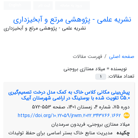
ورود به سامانه
ثبت نام
English
نشریه علمی - پژوهشی مرتع و آبخیزداری
نشریه علمی - پژوهشی مرتع و آبخیزداری
صفحه اصلی
فهرست مقالات
نویسنده =
میلاد ممتازی بروجنی
تعداد مقالات:
1
پیش‌بینی مکانی کلاس‌ خاک به کمک مدل درخت تصمیم‌گیری
C5.0 تقویت شده با بوستینگ در اراضی شهرستان آبیک
دوره 75، شماره 4، زمستان 1401، صفحه
553-572
https://doi.org/10.22059/jrwm.2022.343766.1662
میلاد ممتازی بروجنی، فریدون سرمدیان
چکیده
مدیریت منابع خاک بستر اساسی برای حفظ تولیدات