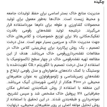
چکیده
مدیریت منابع خاک بستر اساسی برای حفظ تولیدات جامعه
و محیط زیست است. خاک‌ها به‌طور معمول برای تولید
محصولات کشاورزی و علوفه برای دام‌ها مورد‌استفاده قرار
می‌گیرند. درنتیجه تولید نقشه‌های رقومی باقدرت
تفکیک‌مکانی بالا برای توزیع خصوصیات و کلاس‌های خاک
جهت مدیریت خاک و سرزمین بسیار مهم است. مدل‌ درخت
تصمیم ، یک روش پرکاربرد برای پیش‌بینی کلاس خاک در
مطالعات نقشه‌برداری‌رقومی خاک می‌باشد. هدف از این
مطالعه تهیه نقشه‌رقومی خاک در چهار سطح تاکسونومیک با
استفاده از مدل درخت تصمیم با الگوریتم C5.0 تقویت‌شده با
بوستینگ با کمک داده‌های ماهواره‌ای و مدل رقومی ارتفاع و
نقشه‌های زمین‌شناسی و ژئومورفولوژی به عنوان متغیرهای
محیطی در 41000 هکتار از اراضی شهرستان آبیک می‌باشد.
این منطقه با استفاده از روش شبکه‌بندی تصادفی مکان
جغرافیایی 128 پروفیل خاک مشخص شد و سپس تشریح،
نمونه‌برداری و طبقه‌بندی شدند. در این تحقیق با استفاده از
روش تحلیل مولفه اصلی بر روی متغیرهای محیطی، درنهایت