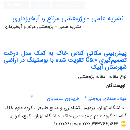
ورود به سامانه
ثبت نام
English
نشریه علمی - پژوهشی مرتع و آبخیزداری
نشریه علمی - پژوهشی مرتع و آبخیزداری
پیش‌بینی مکانی کلاس‌ خاک به کمک مدل درخت
تصمیم‌گیری C5.0 تقویت شده با بوستینگ در اراضی
شهرستان آبیک
نوع مقاله : مقاله پژوهشی
نویسندگان
2
1
میلاد ممتازی بروجنی
فریدون سرمدیان
1
دانشگاه تهران، پردیس کشاورزی و منابع طبیعی، گروه علوم خاک
2
استاد گروه علوم و مهندسی خاک، دانشگاه تهران، کرج، ایران.
10.22059/jrwm.2022.343766.1662