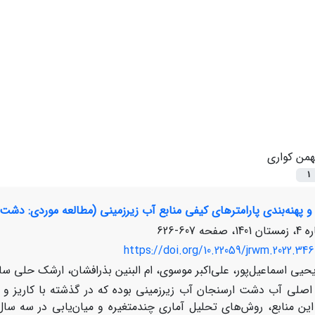
همن کواری
1
و پهنه‌بندی پارامترهای کیفی منابع آب زیرزمینی (مطالعه موردی: دشت
607-626
https://doi.org/10.22059/jrwm.2022.346
حیی اسماعیل‌پور، علی‌اکبر موسوی، ام البنین بذرافشان، ارشک حلی سا
اصلی آب دشت ارسنجان آب زیرزمینی بوده که در گذشته با کاریز و اک
ین منابع، روش‌های تحلیل آماری چندمتغیره و میان‌یابی در سه سال