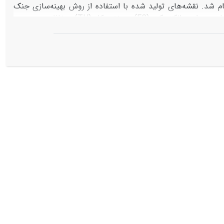
ام شد. نقشه‌های تولید شده با استفاده از روش بهینه‌سازی جنک
طبقه‌بندی و مساحت هر طبقه در هر سال محاسبه شد. بر اساس نتایج تحلیل عاملی، هدایت الکتریکی (EC)، سختی کل (TH) و غلظت سدیم به
 با بار عاملی ۸۴۳/۰، ۸۸۹/۰ و ۹۹۱/۰ انتخاب شدند. روش میان‌یابی RBF برای پارامتر سدیم، در هر سه سال مورد مطالعه مناسب بود. برای
پارامترهای قابلیت هدایت الکتریکی و سختی کل در سال‌های ۱۳۹۴ و ۹۵ روش RBF-MQ و در سال 1397 روش LIP کمترین خطا را داشتند.
انی سه پارامتر یاد شده نشان داد در سال 1395 که بارندگی کمتر از میانگین بوده، مساحت مناطق با مقادیر کم کاهش یافته
اربرد به عنوان نشانگر تغییرات کیفیت آب زیرزمینی در پاسخ به
ب زیرزمینی دشت ارسنجان، عامل مجاورت با دریاچه شور بختگان،