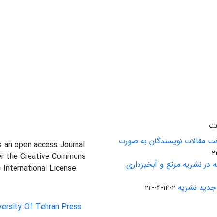
ات
ت مقالات نویسندگان به صورت
is an open access Journal
er the Creative Commons
 در نشریه مرتع و آبخیزداری
0 International License
جدید نشریه
1402-04-22
versity Of Tehran Press