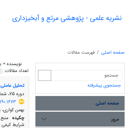
نشریه علمی - پژوهشی مرتع و آبخیزداری
صفحه اصلی
فهرست مقالات
نویسنده =
ب
تعداد مقالات:
جستجوی پیشرفته
تحلیل عاملی 
دوره 75، شماره 4، زمستان 1401، صفحه
190.1673
صفحه اصلی
بهمن کواری، ی
چکیده
منبع 
مرور
شرایط کیفی ا