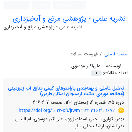
ورود به سامانه
ثبت نام
English
نشریه علمی - پژوهشی مرتع و آبخیزداری
نشریه علمی - پژوهشی مرتع و آبخیزداری
صفحه اصلی
فهرست مقالات
نویسنده =
علی‌اکبر موسوی
تعداد مقالات:
1
تحلیل عاملی و پهنه‌بندی پارامترهای کیفی منابع آب زیرزمینی
(مطالعه موردی: دشت ارسنجان استان فارس)
دوره 75، شماره 4، زمستان 1401، صفحه
607-626
https://doi.org/10.22059/jrwm.2022.346190.1673
بهمن کواری، یحیی اسماعیل‌پور، علی‌اکبر موسوی، ام البنین
بذرافشان، ارشک حلی ساز