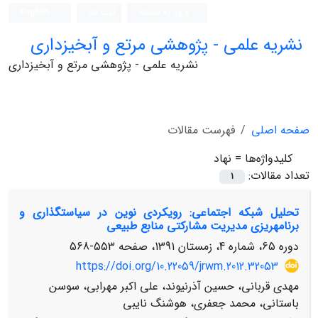
ورود به سامانه
ثبت نام
English
نشریه علمی - پژوهشی مرتع و آبخیزداری
نشریه علمی - پژوهشی مرتع و آبخیزداری
صفحه اصلی
فهرست مقالات
کلیدواژه‌ها =
نهاد
تعداد مقالات:
1
تحلیل شبکه اجتماعی: رویکردی نوین در سیاست‏گذاری و
برنامه‏ریزی مدیریت مشارکتی منابع طبیعی
دوره 65، شماره 4، زمستان 1391، صفحه
553-568
https://doi.org/10.22059/jrwm.2012.32053
مهدی قربانی، حسین آذرنیوند، علی اکبر مهرابی، سوسن
باستانی، محمد جعفری، هوشنگ نایبی