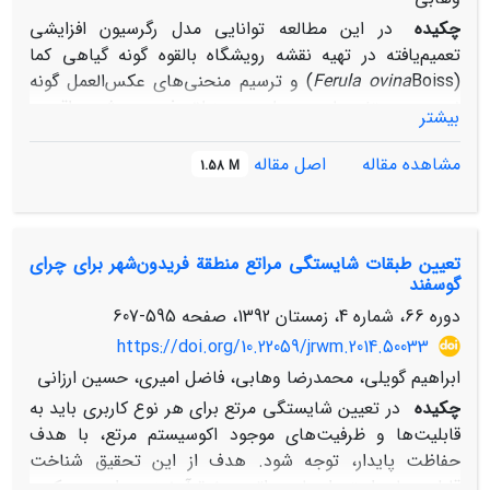
چکیده
در این مطالعه توانایی مدل رگرسیون افزایشی
تعمیم‌یافته در تهیه نقشه رویشگاه بالقوه گونه گیاهی کما
(
Ferula ovina
Boiss) و ترسیم منحنی‌های عکس‌العمل گونه
نسبت به متغیرهای محیطی در منطقه فریدون شهر واقع در
بیشتر
غرب اصفهان با مساحت هزار کیلومترمربع بررسی شد.
داده‌های حضوروغیاب
F. ovina
به روش تصادفی طبقه‌بندی
مشاهده مقاله
اصل مقاله
1.58 M
شده از تعداد دویست و هفتادوهشت سایت
(یک‌صد و سی‌وهشت سایت حضور و یک‌صد و چهل سایت
غیاب) جمع‌آوری و نقشه نه متغیر خاک، بیست‌ودو متغیر
تعیین طبقات شایستگی مراتع منطقة فریدون‌شهر برای چرای
اقلیمی و سه متغیر فیزیوگرافی با اندازه پیکسل 72*72 مترمربع
گوسفند
با استفاده از روش‌های میان‌یابی (کریجینگ، معکوس فاصله
دوره 66، شماره 4، زمستان 1392، صفحه
595-607
وزنی) تهیه شد. سپس ارتباط بین حضوروغیاب گونه با عوامل
محیطی با استفاده از مدل افزایشی تعمیم‌یافته بررسی گردید.
https://doi.org/10.22059/jrwm.2014.50033
طبق نتایج حضور این گونه با فاکتورهای میزان سیلت و رس
ابراهیم گویلی، محمدرضا وهابی، فاضل امیری، حسین ارزانی
خاک ارتباط معکوس و با میزان شیب، ارتفاع از سطح دریا،
چکیده
در تعیین شایستگی مرتع برای هر نوع کاربری باید به
میزان ماده آلی، درصد اشباع و میانگین درجه حرارت سالیانه
قابلیت‌ها و ظرفیت‌های موجود اکوسیستم مرتع، با هدف
همبستگی مستقیم دارد. ارزیابی مدل با استفاده از داده‌های
حفاظت پایدار، توجه شود. هدف از این تحقیق شناخت
مستقل بیانگر ضریب کاپای 64/0 و سطح زیر منحنی پلات
قابلیت‌ها و استعدادهای مراتع حوضة آبخیز سرداب- سیبک و