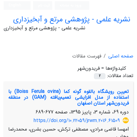
ورود به سامانه
ثبت نام
English
نشریه علمی - پژوهشی مرتع و آبخیزداری
نشریه علمی - پژوهشی مرتع و آبخیزداری
صفحه اصلی
فهرست مقالات
کلیدواژه‌ها =
فریدون‌شهر
تعداد مقالات:
2
تعیین رویشگاه بالقوه گونه کما (Boiss Ferula ovina) با
استفاده از مدل افزایشی تعمیم‌یافته (GAM) در منطقه
فریدون‌شهر استان اصفهان
دوره 69، شماره 3، پاییز 1395، صفحه
677-689
https://doi.org/10.22059/jrwm.2016.61509
lمهسا قاضی مرادی، مصطفی ترکش، حسین بشری، محمدرضا
وهابی