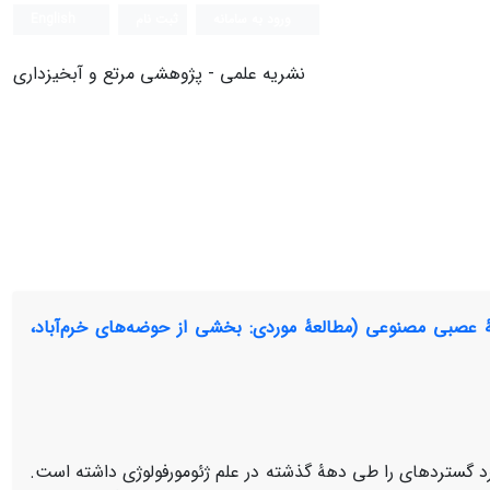
ورود به سامانه
ثبت نام
English
نشریه علمی - پژوهشی مرتع و آبخیزداری
کۀ عصبی مصنوعی (مطالعۀ موردی: بخشی از حوضه‌های خرم‌آباد،
رد گسترده­ای را طی دهۀ گذشته در علم ژئومورفولوژی داشته است.