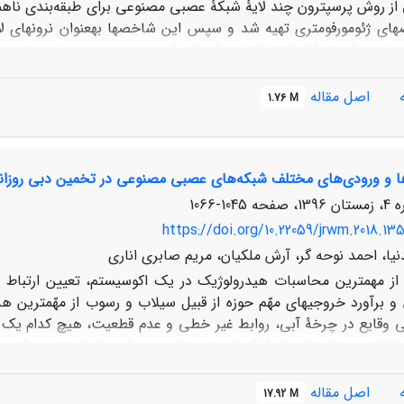
از روش پرسپترون چند لایۀ شبکۀ عصبی مصنوعی برای طبقه‌بندی ناهموا
­های ژئومورفومتری تهیه شد و سپس این شاخص­ها به­عنوان نرون­های 
عبه­ای برای تحلیل ارتباط ناهمواری­های کارستی همچون دولین، تپه،
اصل مقاله
1.76 M
اخص‌های ژئومورفومتری در ناهمواری‌های تپه، پرتگاه و دره­کارستی
ها و ورودی‌های مختلف شبکه‌های عصبی مصنوعی در تخمین دبی روزانۀ 
1045-1066
https://doi.org/10.22059/jrwm.2018.13
یا، احمد نوحه گر، آرش ملکیان، مریم صابری اناری
از مهم­ترین محاسبات هیدرولوژیک در یک اکوسیستم، تعیین ارتباط ب
و برآورد خروجی­های مهّم حوزه از قبیل سیلاب و رسوب از مهّم­ترین هد
 وقایع در چرخۀ آبی، روابط غیر خطی و عدم قطعیت، هیچ کدام یک از م
 اما امروزه استفاده از شبکه­های غیرخطی به­عنوان سامانه­های هوشم
می­تواند مفید و مؤثر باشد. به این منظور از داده­های روزانۀ بارندگ
و در دورۀ زمانی مشترک 42 ساله و بررسی 62 ساختار پ
اصل مقاله
17.92 M