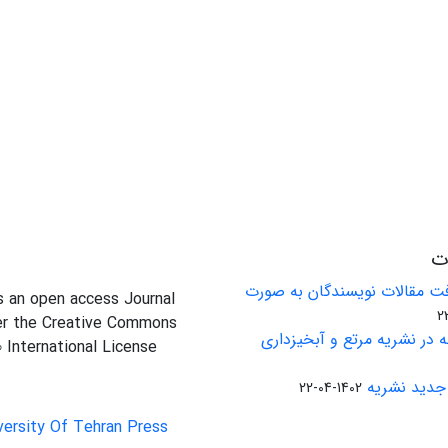
ات
ت مقالات نویسندگان به صورت
is an open access Journal
er the Creative Commons
 در نشریه مرتع و آبخیزداری
0 International License
جدید نشریه
1402-04-22
versity Of Tehran Press