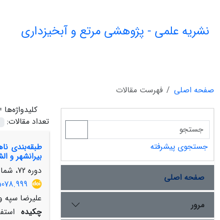
نشریه علمی - پژوهشی مرتع و آبخیزداری
صفحه اصلی
فهرست مقالات
کلیدواژه‌ها 
تعداد مقالات:
جستجوی پیشرفته
طبقه‌بندی نا
بیرانشهر و الش
دوره 72، شماره 1، بهار 1398، صفحه
صفحه اصلی
5078.999
علیرضا سپه و
مرور
چکیده
استفا