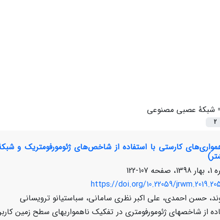
=
شبکۀ عصبی مصنوعی
2
همواری‌های کارستی با استفاده از شاخص‌های ژئومورفومتریک و شب
تر)
107-122
https://doi.org/10.22059/jrwm.2019.20
ند، حسن احمدی، علی اکبر نظری سامانی، سباستیانو ترویسانی
ده از شاخص­های ژئومورفومتری در تفکیک ناهمواری­های سطح زمین کارب