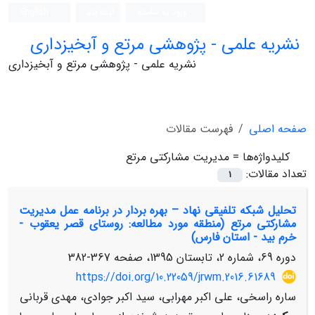
ورود به سامانه
ثبت نام
English
نشریه علمی - پژوهشی مرتع و آبخیزداری
نشریه علمی - پژوهشی مرتع و آبخیزداری
صفحه اصلی
فهرست مقالات
کلیدواژه‌ها =
مدیریت مشارکتی مرتع
تعداد مقالات:
1
تحلیل شبکه تلفیقی نهاد – بهره ‏بردار در برنامه عمل مدیریت
مشارکتی مرتع (منطقه مورد مطالعه: روستای قصر یعقوب -
خرم بید - استان فارس)
دوره 69، شماره 2، تابستان 1395، صفحه
367-382
https://doi.org/10.22059/jrwm.2016.61689
ساره راسخی، علی اکبر مهرابی، سید اکبر جوادی، مهدی قربانی