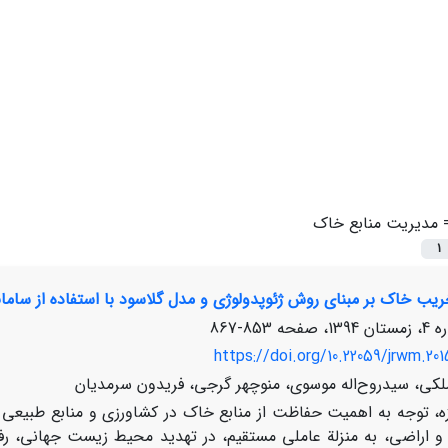
=
مدیریت منابع خاک
1
ریب خاک بر مبنای روش ژئوپدولوژی و مدل گلاسود با استفاده از ساما
853-867
https://doi.org/10.22059/jrwm.20
کی، سیدروح‌اله موسوی، منوچهر گرجی، فریدون سرمدیان
زه، توجه به اهمیت حفاظت از منابع خاک در کشاورزی و منابع طبیعی
 اراضی، به منزلة عاملی مستقیم، در تهدید محیط زیست جهانی، رف