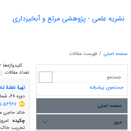
نشریه علمی - پژوهشی مرتع و آبخیزداری
صفحه اصلی
فهرست مقالات
کلیدواژه‌ها 
تعداد مقالات:
جستجوی پیشرفته
تهیۀ نقشۀ تخ
دوره 68، شماره 4، زمستان 1394، صفحه
15.56967
صفحه اصلی
خالد حاجی مل
چکیده
امرو
مرور
تخریب‏ خاک و