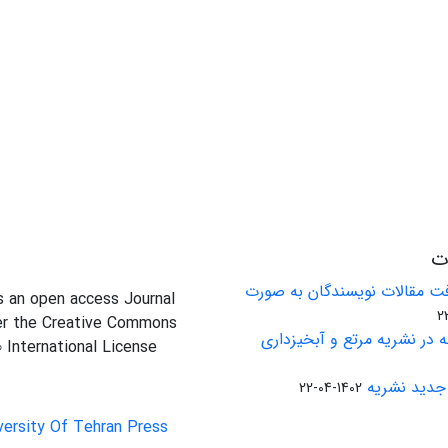
ات
ت مقالات نویسندگان به صورت
is an open access Journal
er the Creative Commons
 در نشریه مرتع و آبخیزداری
0 International License
جدید نشریه
1402-04-22
versity Of Tehran Press