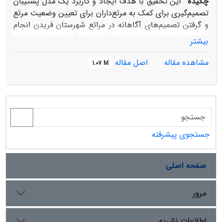
چکیده
این تحقیق با هدف ایجاد و کاربرد یک مدل پشتیبان
تصمیم‌گیری برای کمک به مرتع‌داران برای تعیین وضعیت مرتع
و گرفتن تصمیم‌های آگاهانه در مراتع شهرستان فریدن انجام
شد. در این مطالعه فراوانی گونه‌های گیاهی در 31 مکان
بیشتر
مطالعاتی در سه شدت چرایی مختلف با استفاده از روش قدم
نقطه و برداشت 400 نقطه در هر مکان در طول 4 ترانسکت
مشاهده مقاله
اصل مقاله
1.07 M
متعامد اندازه‌گیری و با استفاده از آنالیز گرادیان چرایی،
گونه‌های معرف شدت چرایی شناسایی شدند. سپس وضعیت
مرتع بر اساس فراوانی گونه‌های شاخص در طول گرادیان
چرایی با استفاده از سیستم تفسیر داده‌ها و منابع محیطی
(REDIS) تعریف شد. بر اساس اطلاعات موجود برای هر طبقه
وضعیت مرتع، راهکارهای مناسب مدیریتی و اطلاعات
جستجوی پیشرفته
اکولوژیکی ارائه شد. کاربر با وارد کردن فراوانی گونه‌های
شاخص در این سیستم پشتیبان تصمیم‌گیری می‌تواند
صفحه اصلی
وضعیت مرتع و اطلاعات اکولوژیکی و راهکارهای مدیریتی هر
وضعیت را دریافت کند. بر اساس نتایج این تحقیق، فراوانی
شش گونه گیاهی در منطقه مورد مطالعه به‌عنوان گونه‌های
مرور
معرف در مدل REDIS، تعیین‌کننده طبقه وضعیت مراتع منطقه
مورد مطالعه می‌باشد. برای صحت‌سنجی این سیستم، فراوانی
اطلاعات نشریه