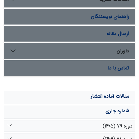
گونه‌های معرف در 12 مکان مرتعی مجزا به مدل وارد شد و
وضعیت تعیین‌شده با نتایج روش چهار فاکتوری مقایسه شد
راهنمای نویسندگان
که نتایج مؤید صحت 91 درصدی مدل طراحی شده بود. این
سیستم با قابلیت حفظ کردن وضعیت مرتع در حافظه‌ خود،
امکان پایش و در نتیجه بررسی تغییرات گرایش مرتع توسط
ارسال مقاله
مدیران را به شکل ساده‌ای فراهم می‌کند.
داوران
تماس با ما
مقالات آماده انتشار
شماره جاری
دوره 79 (1405)