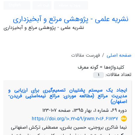
ورود به سامانه
ثبت نام
English
نشریه علمی - پژوهشی مرتع و آبخیزداری
نشریه علمی - پژوهشی مرتع و آبخیزداری
صفحه اصلی
فهرست مقالات
کلیدواژه‌ها =
گونه‌ معرف
تعداد مقالات:
1
ایجاد یک سیستم پشتیبان تصمیم‌گیری برای ارزیابی و
مدیریت مراتع (مطالعه موردی: مراتع نیمه‌استپی فریدن-
اصفهان)
دوره 69، شماره 1، بهار 1395، صفحه
107-123
https://doi.org/10.22059/jrwm.2016.61737
نیما شاکری بروجنی، حسین بشری، مصطفی ترکش اصفهانی