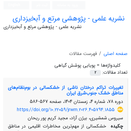
ورود به سامانه
ثبت نام
English
نشریه علمی - پژوهشی مرتع و آبخیزداری
نشریه علمی - پژوهشی مرتع و آبخیزداری
صفحه اصلی
فهرست مقالات
کلیدواژه‌ها =
پویایی پوشش گیاهی
تعداد مقالات:
2
تغییرات تراکم درختان ناشی از خشکسالی در بوم‌نظام‌های
مناطق خشک جنوب‌شرق ایران
دوره 78، شماره 4، زمستان 1404، صفحه
567-586
https://doi.org/10.22059/jrwm.2026.405794.1855
سیروس شمشیری، بیژن آزاد، مجید کریم پور ریحان
چکیده
خشکسالی از مهم‌ترین مخاطرات اقلیمی در مناطق