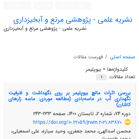
ورود به سامانه
ثبت نام
English
نشریه علمی - پژوهشی مرتع و آبخیزداری
نشریه علمی - پژوهشی مرتع و آبخیزداری
صفحه اصلی
فهرست مقالات
کلیدواژه‌ها =
بیوپلیمر
تعداد مقالات:
1
بررسی اثرات مالچ بیوپلیمر بر روی نگهداشت و ظرفیت
نگهداری آب در ماسه‌بادی (مطالعه موردی: ماسه زارهای
کاشان)
دوره 74، شماره 2، تابستان 1400، صفحه
233-243
https://doi.org/10.22059/jrwm.2021.83870
محسن اسدالهی، محمد جعفری، وحید سیاره، علی اسمعیلی،
محمد طهمورث