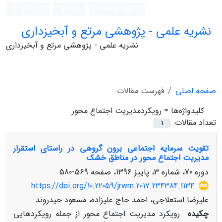
ورود به سامانه
ثبت نام
English
نشریه علمی - پژوهشی مرتع و آبخیزداری
نشریه علمی - پژوهشی مرتع و آبخیزداری
صفحه اصلی
فهرست مقالات
کلیدواژه‌ها =
رویکردمدیریت اجتماع محور
تعداد مقالات:
1
تقویت سرمایه اجتماعی برون گروهی در راستای استقرار
مدیریت اجتماع محور در مناطق خشک
دوره 70، شماره 3، پاییز 1396، صفحه
569-580
https://doi.org/10.22059/jrwm.2017.234384.1134
علیرضا استعلاجی، احمد حاج علیزاده، مسعود حیدروند
چکیده
رویکرد مدیریت اجتماع محور از جمله رویکردهایی