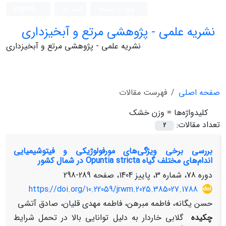
ورود به سامانه
ثبت نام
English
نشریه علمی - پژوهشی مرتع و آبخیزداری
نشریه علمی - پژوهشی مرتع و آبخیزداری
صفحه اصلی
فهرست مقالات
کلیدواژه‌ها =
وزن خشک
تعداد مقالات:
2
بررسی برخی ویژگی‌های مورفولوژیکی و فیتوشیمیایی
اندام‌های مختلف گیاه Opuntia stricta در شمال کشور
دوره 78، شماره 3، پاییز 1404، صفحه
289-298
https://doi.org/10.22059/jrwm.2025.385027.1788
حسن یگانه، فاطمه مبرهن، فاطمه مهدی قلیان، صادق آتشی
چکیده
گلابی خاردار‌ به دلیل توانایی بالا در تحمل شرایط