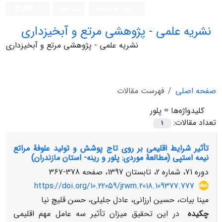
ورود به سامانه
ثبت نام
English
نشریه علمی - پژوهشی مرتع و آبخیزداری
نشریه علمی - پژوهشی مرتع و آبخیزداری
صفحه اصلی
فهرست مقالات
کلیدواژه‌ها =
پلور
تعداد مقالات:
1
تأثیر شرایط اقلیمی بر روی تاج پوشش و تولید علوفۀ مراتع
نیمه استپی (مطالعۀ موردی: پلور و رینه- استان مازندران)
دوره 71، شماره 2، تابستان 1397، صفحه
378-367
https://doi.org/10.22059/jrwm.2018.109377.777
مینا بیات، حسین ارزانی، عادل جلیلی، حسن قلیچ نیا
چکیده
در این تحقیق میزان تأثیر سه عامل مهم اقلیمی