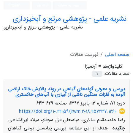
ورود به سامانه
ثبت نام
English
نشریه علمی - پژوهشی مرتع و آبخیزداری
نشریه علمی - پژوهشی مرتع و آبخیزداری
صفحه اصلی
فهرست مقالات
کلیدواژه‌ها =
آرتمیزا
تعداد مقالات:
1
بررسی و معرفی گونه‌های گیاهی در روند پالایش خاک اراضی
آلوده به فلزات سنگین ناشی از آبیاری با آب‌های خاکستری
دوره 71، شماره 3، پاییز 1397، صفحه
629-643
https://doi.org/10.22059/jrwm.2018.257237.1260
رضا حامدمقدم سالاری، عباسعلی قزل سوفلو، میلاد ایرانشاهی
چکیده
هدف از این مطالعه بررسی پتانسیل برخی گیاهان