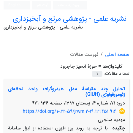
ورود به سامانه
ثبت نام
English
نشریه علمی - پژوهشی مرتع و آبخیزداری
نشریه علمی - پژوهشی مرتع و آبخیزداری
صفحه اصلی
فهرست مقالات
کلیدواژه‌ها =
حوزۀ آبخیز جاجرود
تعداد مقالات:
1
تحلیل چند مقیاسۀ مدل هیدروگراف واحد لحظه‌ای
ژئومورفولوژی (GIUH)
دوره 71، شماره 4، زمستان 1397، صفحه
936-971
https://doi.org/10.22059/jrwm.2019.132451.916
مهدیه سنجری
چکیده
با توجه به روند روز افزون استفاده از ابزار سامانۀ