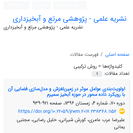
ورود به سامانه
ثبت نام
English
نشریه علمی - پژوهشی مرتع و آبخیزداری
نشریه علمی - پژوهشی مرتع و آبخیزداری
صفحه اصلی
فهرست مقالات
کلیدواژه‌ها =
روش ترکیبی
تعداد مقالات:
1
اولویت‌بندی عوامل موثر در زمین‌لغزش و مدل‌سازی فضایی آن
با رویکرد داده محور در حوزه آبخیز سمیرم
دوره 70، شماره 4، زمستان 1396، صفحه
921-939
https://doi.org/10.22059/jrwm.2017.238368.1152
علیرضا عرب عامری، کورش شیرانی، خلیل رضایی، مجتبی
یمانی