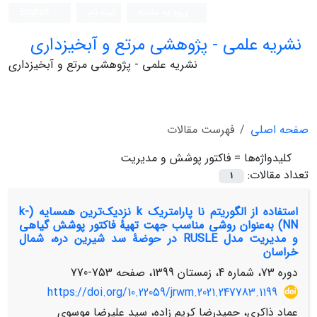
ورود به سامانه
ثبت نام
English
نشریه علمی - پژوهشی مرتع و آبخیزداری
نشریه علمی - پژوهشی مرتع و آبخیزداری
صفحه اصلی
فهرست مقالات
کلیدواژه‌ها =
فاکتور پوشش و مدیریت
تعداد مقالات:
1
‌‌‌استفاده از الگوریتم نا پارامتریک k نزدیک‌ترین همسایه (k-
NN) به‌عنوان روشی مناسب جهت تهیۀ فاکتور پوشش گیاهی
و مدیریت مدل RUSLE در حوضۀ سد شیرین دره، شمال
خراسان
دوره 73، شماره 4، زمستان 1399، صفحه
753-770
https://doi.org/10.22059/jrwm.2021.247783.1199
عماد ذاکری، حمیدرضا کریم زاده، سید علیرضا موسوی