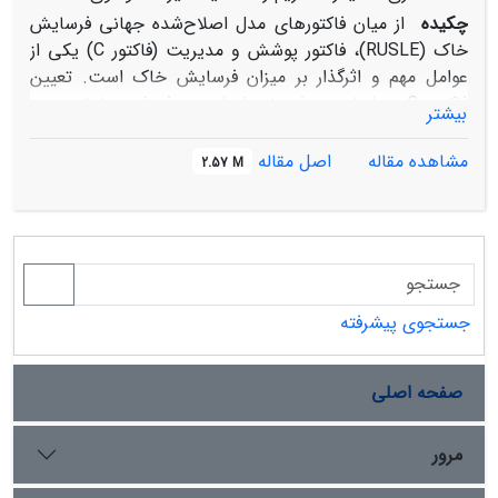
چکیده
از میان فاکتورهای مدل اصلاح‌شده جهانی فرسایش
خاک (RUSLE)، فاکتور پوشش و مدیریت (فاکتور C) یکی از
عوامل مهم و اثرگذار بر میزان فرسایش خاک است. تعیین
فاکتور C بر اساس روش‌های اصلی معرفی‌شده با توجه به
بیشتر
فقدان اطلاعات دقیق در بسیاری از مناطق مشکل است. در این
روش نقشۀ پوشش گیاهی می‌تواند در جهت برآورد فاکتور C
مشاهده مقاله
اصل مقاله
2.57 M
مورد استفاده قرار گیرد، اما تهیۀ نقشۀ مناسب از درصد پوشش
گیاهی در بسیاری از شرایط یک چالش است. درنتیجه در این
مطالعه نقشۀ درصد تاج پوشش گیاهی تهیه شده با استفاده
از الگوریتم نا پارامتریک k-NN، رگرسیون خطی و رگرسیون
خطی گام‌به‌گام در حوضۀ آبخیز شیرین درۀ خراسان شمالی
تهیه و مورد مقایسه قرار گرفت. در روش‌های رگرسیونی 17
جستجوی پیشرفته
شاخص گیاهی و محیطی تهیه و روابط آن‌ها بررسی شد.
نتایج مقایسۀ نقشه‌های حاصل از 3 روش نشان داد که روش
صفحه اصلی
k-NN به دلیل دارا بودن بالاترین درصد صحت کلی (3/83
درصد) و ضریب کاپا (9/75 درصد) نسبت به دو روش
رگرسیونی دیگر از نتایج مناسب‌تری برخوردار است، ازاین‌رو
مرور
جهت تهیۀ فاکتور مدیریت و پوشش (C) مورداستفاده قرار