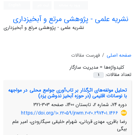
ورود به سامانه
ثبت نام
English
نشریه علمی - پژوهشی مرتع و آبخیزداری
نشریه علمی - پژوهشی مرتع و آبخیزداری
صفحه اصلی
فهرست مقالات
کلیدواژه‌ها =
مدیریت سازگار
تعداد مقالات:
1
تحلیل مولفه‌های اثرگذار بر تاب‌آوری جوامع محلی در مواجهه
با نوسانات اقلیمی (در حوزه آبخیز ندوشن یزد)
دوره 74، شماره 2، تابستان 1400، صفحه
303-321
https://doi.org/10.22059/jrwm.2020.297401.1466
رضا باقری، مهدی قربانی، شهرام خلیقی سیگارودی، امیر علم
بیگی