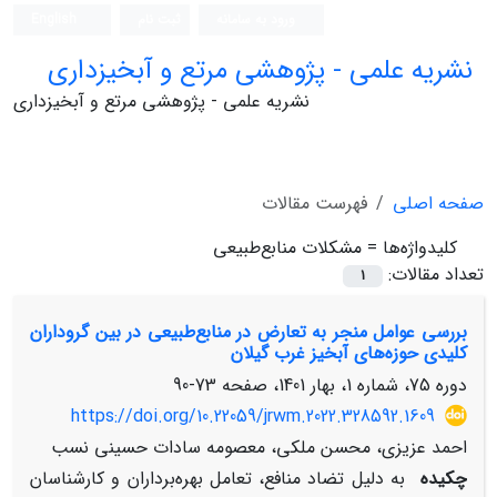
ورود به سامانه
ثبت نام
English
نشریه علمی - پژوهشی مرتع و آبخیزداری
نشریه علمی - پژوهشی مرتع و آبخیزداری
صفحه اصلی
فهرست مقالات
کلیدواژه‌ها =
مشکلات منابع‌طبیعی
تعداد مقالات:
1
بررسی عوامل منجر به تعارض در منابع‌طبیعی در بین گروداران
کلیدی حوزه‌های آبخیز غرب گیلان
دوره 75، شماره 1، بهار 1401، صفحه
73-90
https://doi.org/10.22059/jrwm.2022.328592.1609
احمد عزیزی، محسن ملکی، معصومه سادات حسینی نسب
چکیده
به دلیل تضاد منافع، تعامل بهره‌برداران و کارشناسان