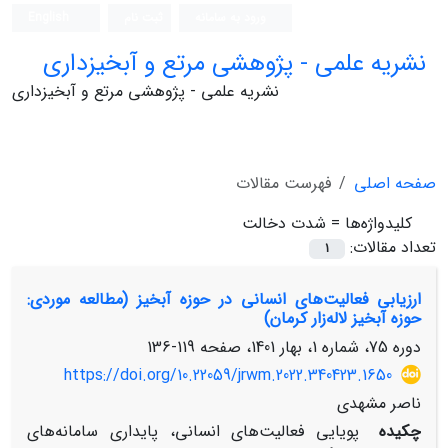
ورود به سامانه
ثبت نام
English
نشریه علمی - پژوهشی مرتع و آبخیزداری
نشریه علمی - پژوهشی مرتع و آبخیزداری
صفحه اصلی
فهرست مقالات
کلیدواژه‌ها =
شدت دخالت
تعداد مقالات:
1
ارزیابی فعالیت‌های انسانی در حوزه آبخیز (مطالعه موردی:
حوزه آبخیز لاله‌زار کرمان)
دوره 75، شماره 1، بهار 1401، صفحه
119-136
https://doi.org/10.22059/jrwm.2022.340423.1650
ناصر مشهدی
چکیده
پویایی فعالیت‌های انسانی، پایداری سامانه‌های