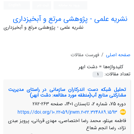
ورود به سامانه
ثبت نام
English
نشریه علمی - پژوهشی مرتع و آبخیزداری
نشریه علمی - پژوهشی مرتع و آبخیزداری
صفحه اصلی
فهرست مقالات
کلیدواژه‌ها =
دشت ابهر
تعداد مقالات:
1
تحلیل شبکه دست اندرکاران سازمانی در راستای مدیریت
مشارکتی منابع آب(منطقه مورد مطالعه: دشت ابهر)
دوره 75، شماره 2، تابستان 1401، صفحه
263-282
https://doi.org/10.22059/jrwm.2022.324889.1593
فاطمه عینلو، محمد رضا اختصاصی، مهدی قربانی، پرویز عبدی
نژاد، رضا انجم شعاع