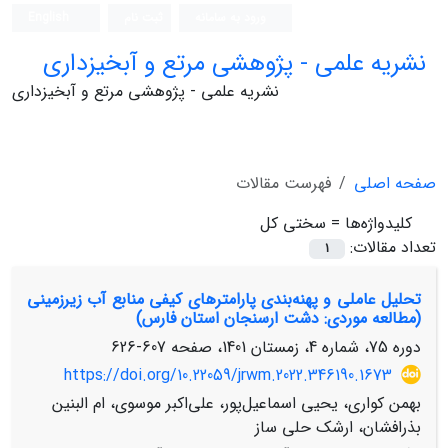
ورود به سامانه
ثبت نام
English
نشریه علمی - پژوهشی مرتع و آبخیزداری
نشریه علمی - پژوهشی مرتع و آبخیزداری
صفحه اصلی
فهرست مقالات
کلیدواژه‌ها =
سختی کل
تعداد مقالات:
1
تحلیل عاملی و پهنه‌بندی پارامترهای کیفی منابع آب زیرزمینی
(مطالعه موردی: دشت ارسنجان استان فارس)
دوره 75، شماره 4، زمستان 1401، صفحه
607-626
https://doi.org/10.22059/jrwm.2022.346190.1673
بهمن کواری، یحیی اسماعیل‌پور، علی‌اکبر موسوی، ام البنین
بذرافشان، ارشک حلی ساز