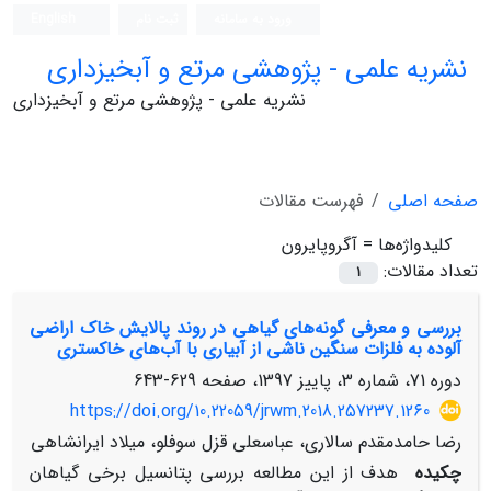
ورود به سامانه
ثبت نام
English
نشریه علمی - پژوهشی مرتع و آبخیزداری
نشریه علمی - پژوهشی مرتع و آبخیزداری
صفحه اصلی
فهرست مقالات
کلیدواژه‌ها =
آگروپایرون
تعداد مقالات:
1
بررسی و معرفی گونه‌های گیاهی در روند پالایش خاک اراضی
آلوده به فلزات سنگین ناشی از آبیاری با آب‌های خاکستری
دوره 71، شماره 3، پاییز 1397، صفحه
629-643
https://doi.org/10.22059/jrwm.2018.257237.1260
رضا حامدمقدم سالاری، عباسعلی قزل سوفلو، میلاد ایرانشاهی
چکیده
هدف از این مطالعه بررسی پتانسیل برخی گیاهان