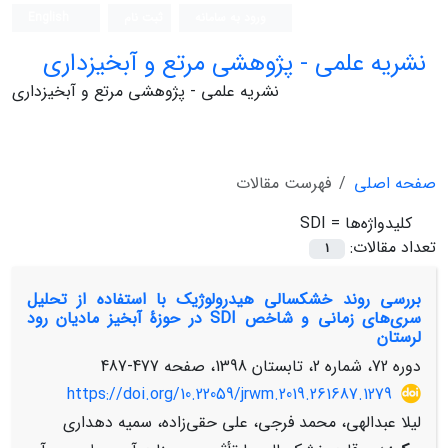
ورود به سامانه
ثبت نام
English
نشریه علمی - پژوهشی مرتع و آبخیزداری
نشریه علمی - پژوهشی مرتع و آبخیزداری
صفحه اصلی
فهرست مقالات
کلیدواژه‌ها =
SDI
تعداد مقالات:
1
بررسی روند خشکسالی هیدرولوژیک با استفاده از تحلیل
سری‌های زمانی و شاخص SDI در حوزۀ آبخیز مادیان رود
لرستان
دوره 72، شماره 2، تابستان 1398، صفحه
477-487
https://doi.org/10.22059/jrwm.2019.261687.1279
لیلا عبدالهی، محمد فرجی، علی حقی‌زاده، سمیه دهداری