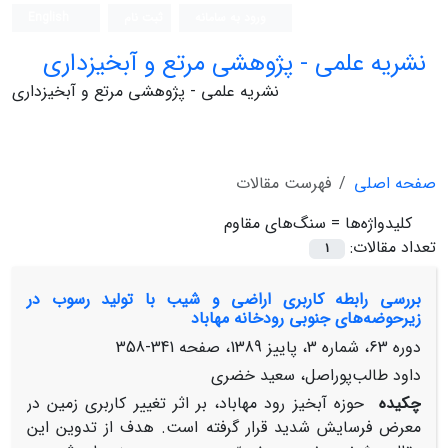
ورود به سامانه
ثبت نام
English
نشریه علمی - پژوهشی مرتع و آبخیزداری
نشریه علمی - پژوهشی مرتع و آبخیزداری
صفحه اصلی
فهرست مقالات
کلیدواژه‌ها =
سنگ‌های مقاوم
تعداد مقالات:
1
بررسی رابطه کاربری اراضی و شیب با تولید رسوب در
زیرحوضه‌های جنوبی رودخانه مهاباد
دوره 63، شماره 3، پاییز 1389، صفحه
341-358
داود طالب‌پوراصل، سعید خضری
چکیده
حوزه آبخیز رود مهاباد، بر اثر تغییر کاربری زمین در
معرض فرسایش شدید قرار گرفته است. هدف از تدوین این