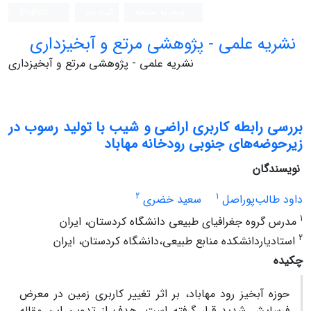
ورود به سامانه
ثبت نام
English
نشریه علمی - پژوهشی مرتع و آبخیزداری
نشریه علمی - پژوهشی مرتع و آبخیزداری
بررسی رابطه کاربری اراضی و شیب با تولید رسوب در
زیرحوضه‌های جنوبی رودخانه مهاباد
نویسندگان
2
1
داود طالب‌پوراصل
سعید خضری
1
مدرس گروه جغرافیای طبیعی دانشگاه کردستان، ایران
2
استادیاردانشکده منابع طبیعی،دانشگاه کردستان، ایران
چکیده
حوزه آبخیز رود مهاباد، بر اثر تغییر کاربری زمین در معرض
فرسایش شدید قرار گرفته است. هدف از تدوین این مقاله