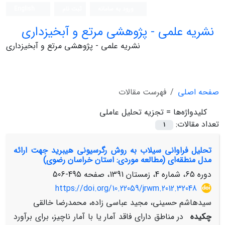
ورود به سامانه
ثبت نام
English
نشریه علمی - پژوهشی مرتع و آبخیزداری
نشریه علمی - پژوهشی مرتع و آبخیزداری
صفحه اصلی
فهرست مقالات
کلیدواژه‌ها =
تجزیه تحلیل عاملی
تعداد مقالات:
1
تحلیل فراوانی سیلاب به روش رگرسیونی هیبرید جهت ارائه
مدل منطقه‌ای (مطالعه موردی: استان خراسان رضوی)
دوره 65، شماره 4، زمستان 1391، صفحه
495-506
https://doi.org/10.22059/jrwm.2012.32048
سیدهاشم حسینی، مجید عباسی زاده، محمدرضا خالقی
چکیده
در مناطق دارای فاقد آمار یا با آمار ناچیز، برای برآورد