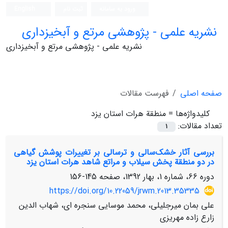
ورود به سامانه
ثبت نام
English
نشریه علمی - پژوهشی مرتع و آبخیزداری
نشریه علمی - پژوهشی مرتع و آبخیزداری
صفحه اصلی
فهرست مقالات
کلیدواژه‌ها =
منطقة هرات استان یزد
تعداد مقالات:
1
بررسی آثار خشک‌سالی و ترسالی بر تغییرات پوشش گیاهی
در دو منطقة پخش سیلاب و مراتع شاهد هرات استان یزد
دوره 66، شماره 1، بهار 1392، صفحه
145-156
https://doi.org/10.22059/jrwm.2013.35335
علی بمان میرجلیلی، محمد موسایی سنجره ای، شهاب الدین
زارع زاده مهریزی