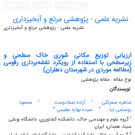
ورود به سامانه
ثبت نام
English
نشریه علمی - پژوهشی مرتع و آبخیزداری
نشریه علمی - پژوهشی مرتع و آبخیزداری
ارزیابی توزیع مکانی شوری خاک سطحی و
زیرسطحی با استفاده از رویکرد نقشه‌برداری رقومی
(مطالعه موردی در شهرستان دهلران)
نوع مقاله : مقاله پژوهشی
نویسندگان
1
1
ساهره صفرلکی
آزاده صفادوست
محمود
3
2
روستمی نیا
سیده بهاره عظیمی
1
گروه علوم و مهندسی خاک، دانشکده کشاورزی، دانشگاه بوعلی
سینا، همدان، ایران
2
گروه آب و خاک، دانشکده کشاورزی، دانشگاه ایلام، ایلام، ایران