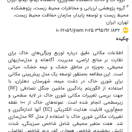
3
گروه پژوهشی ارزیابی و مخاطرات محیط زیست، پژوهشکده
محیط زیست و توسعه پایدار، سازمان حفاظت محیط زیست،
تهران، ایران
10.22059/jrwm.2025.395192.1832
چکیده
اطلاعات مکانی دقیق درباره توزیع ویژگی‌های خاک برای
نظارت بر منابع اراضی، مدیریت آگاهانه و مدل‌سازی­های
محیطی، به‌ویژه در مناطق خشک و نیمه خشک، حیاتی
است. این مطالعه به‌منظور توسعه یک مدل پیش‌بینی مکانی
برای شوری خاک در دشت میمه، شهرستان دهلران، با
استفاده از الگوریتم یادگیری ماشین جنگل تصادفی (RF)
جهت بررسی تغییرات مکانی شوری خاک در لایه سطحی و
زیرسطحی انجام شده است. نمونه‌های خاک از ۱۰۰ نقطه
جمع‌آوری، قابلیت هدایت الکتریکی (EC) آنها اندازه‌گیری و
تغییرات مکانی شوری خاک با استفاده از مدل RF مدل‌سازی
شد. هفت متغیر محیطی شامل شاخص سبزینگی، شدت
تابش پخشیده، شاخص همواری کف دره، شاخص تفاضلی