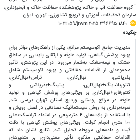
2
گروه حفاظت آب و خاک، پژوهشکده حفاظت خاک و آبخیزداری،
سازمان تحقیقات، آموزش و ترویج کشاورزی، تهران، ایران
10.22059/jrwm.2025.396695.1840
چکیده
مدیریت جامع اکوسیستم مراتع، یکی از راهکارهای مؤثر برای
بهبود پوشش گیاهی، تولید علوفه و ارتقای پایداری در مناطق
خشک و نیمه‌خشک به‌شمار می‌رود. در این پژوهش، تأثیر
مجموعه‌ای از اقدامات حفاظتی و بهبود اکوسیستم شامل
بذرپاشی، نهال‌کاری، تراس+نهال‌کاری،
کنتورباندینگ+نهال‌کاری، پیتینگ+بذرپاشی و
کنتورفارو+نهال‌کاری بر ویژگی‌های پوشش گیاهی و تولید
علوفه در مراتع روستای وردیج استان تهران بررسی شد.
نمونه‌برداری به روش سیستماتیک-تصادفی در فصل رویش و
با استفاده از پلات‌های ۴ مترمربعی در امتداد ترانسکت‌های
۱۰۰ متری انجام گرفت. ویژگی‌های پوشش گیاهی با دقت
ثبت و داده‌های مربوطه تحلیل شد. نتایج نشان داد که
اقدامات حفاظتی مذکور، تأثیر معنی‌داری بر متغیرهای