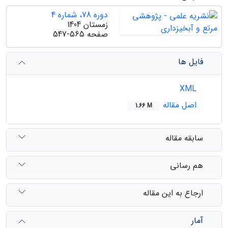
دوره 78، شماره 4
زمستان 1404
صفحه
547-565
فایل ها
XML
اصل مقاله
1.66 M
سابقه مقاله
هم رسانی
ارجاع به این مقاله
آمار