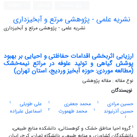
ورود به سامانه
ثبت نام
English
نشریه علمی - پژوهشی مرتع و آبخیزداری
نشریه علمی - پژوهشی مرتع و آبخیزداری
ارزیابی اثربخشی اقدامات حفاظتی و احیایی بر بهبود
پوشش گیاهی و تولید علوفه در مراتع نیمه‌خشک
(مطالعه موردی: حوزه آبخیز وردیج، استان تهران)
نوع مقاله : مقاله پژوهشی
نویسندگان
1
1
1
حسین مرادی
محمد جعفری
علی طویلی
2
1
حسین آذرنیوند
محمد طهمورث
اسماعیل علیزاده
1
1
گروه احیا مناطق خشک و کوهستانی، دانشکده منابع طبیعی،
دانشکدگان کشاورزی و منابع طبیعی، دانشگاه تهران، کرج، ایران