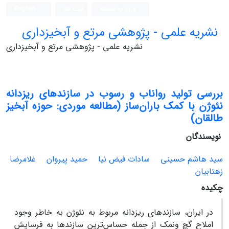
ورود به سامانه
ثبت نام
English
نشریه علمی - پژوهشی مرتع و آبخیزداری
نشریه علمی - پژوهشی مرتع و آبخیزداری
بررسی تولید رواناب و رسوب در سازندهای ریزدانه
نئوژن با کمک باران‌ساز (مطالعه موردی: حوزه آبخیز
طالقان)
نویسندگان
سید هاشم حسینی
سادات فیض نیا
حمید پیروان
غلامرضا
زهتابیان
چکیده
در ایران، سازندهای ریزدانه مربوط به نئوژن به خاطر وجود
املاح گچ ونمک از جمله حساس‌ترین سازندها به فرسایش