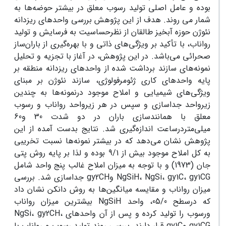
بوده و عامل اصلی تولید رسوب معلق در بیشتر حوضه‌ها به
شمار می روند. هدف از این پژوهش بررسی واحدهای ریزدانه
نئوژن حوزه آبخیز طالقان از نظرحساسیت به فرسایش و تولید
رواناب، با تأکید بر ویژگی‌های ذاتی و با بهره‌گیری از باران‌ساز
صحرائی‌ می‌باشد. در این پژوهش، در آغاز با تجزیه و تحلیل
نمونه‌های سازند برداشت شده از واحدهای ریزدانه منطقه بر
پایه واحدهای کاری ژئومرفولوژی، سازند نئوژن بر مبنای
ویژگی‌های شیمیایی و املاح موجود درنمونه‌ها به چندین
زیرواحد جداسازی و سپس در هر زیرواحد رواناب و رسوب
معلق با همانندسازی باران در دو شدت 30 و60
میلی‌متردرساعت اندازه‌گیری شد. نتایج بدست آمده از این
پژوهش نشان می‌دهد که در بیشتر نمونه‌ها نسبت تخریبی
به کل املاح موجود بیش از 9/1 بوده و لذا بر پایه روش پتی
جان (1973) و با توجه به میزان املاح غالب پنج واحد شامل
NgSiH، NgSi، gy1C، gy1CG وgy2CH جداسازی شد. بررسی
میزان رواناب و مقایسه میانگین‌ها به روش دانکن نشان داد
که درسطح 05/0، واحد NgSiH بیشترین میزان رواناب
ورسوب را تولید کرده و پس از آن واحدهای NgSi، gy2CH،
gy1CG وgy1C قرار دارند. بررسی روند تولید رسوب و رواناب با