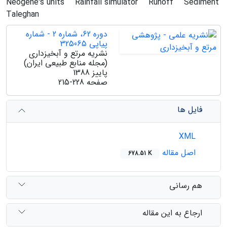
Neogene's units
Rainfall simulator
Runoff
Sediment
Taleghan
دوره 62، شماره 2 - شماره
پیاپی 325065
نشریه مرتع و آبخیزداری
(مجله منابع طبیعی ایران)
پاییز 1388
صفحه
215-228
فایل ها
XML
اصل مقاله
678.51 K
هم رسانی
ارجاع به این مقاله