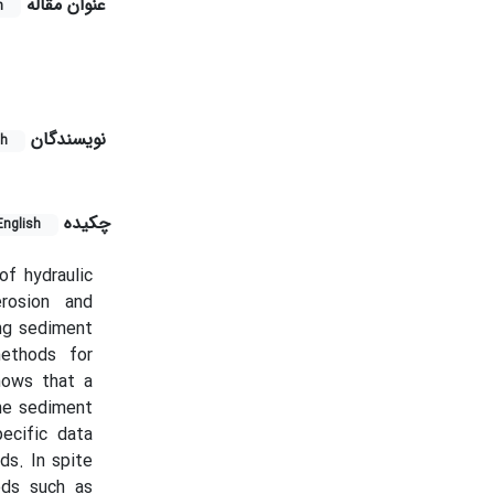
عنوان مقاله
h
:
نویسندگان
sh
چکیده
English
of hydraulic
erosion and
ng sediment
methods for
hows that a
the sediment
ecific data
ds. In spite
ods such as