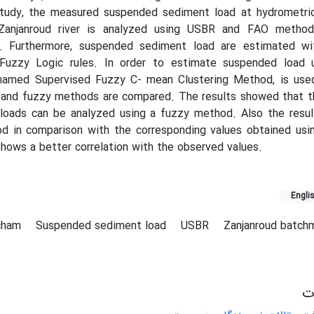
study, the measured suspended sediment load at hydrometric
Zanjanroud river is analyzed using USBR and FAO metho
). Furthermore, suspended sediment load are estimated w
uzzy Logic rules. In order to estimate suspended load 
amed Supervised Fuzzy C- mean Clustering Method, is use
al and fuzzy methods are compared. The results showed that 
 loads can be analyzed using a fuzzy method. Also the resul
d in comparison with the corresponding values obtained usin
hows a better correlation with the observed values.
Engli
cham
Suspended sediment load
USBR
Zanjanroud batch
ات