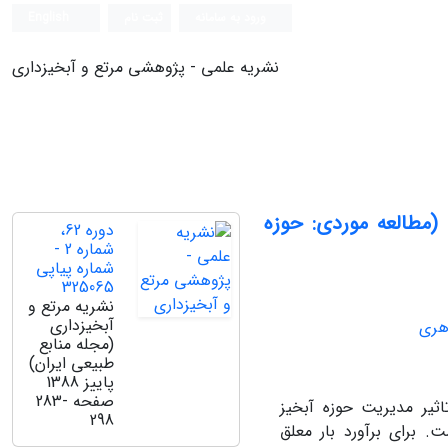
ورود به سامانه
ثبت نام
English
نشریه علمی - پژوهشی مرتع و آبخیزداری
 (مطالعه موردی: حوزه
دوره 62،
شماره 2 -
شماره پیاپی
325065
نشریه مرتع و
آبخیزداری
هری
(مجله منابع
طبیعی ایران)
پاییز 1388
صفحه
283-
ثیر مدیریت حوزه آبخیز
298
 برای برآورد بار معلق