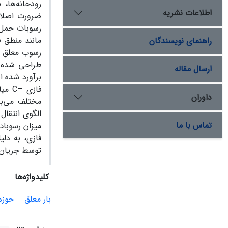
رودخانه‌ها،
اطلاعات نشریه
ضرورت اصلاح
رسوبات حمل 
مانند منطق ف
راهنمای نویسندگان
ارسال مقاله
برآورد شده ا
فازی
داوران
مختلف می‌با
تماس با ما
میزان رسوبات
فازی، به دل
توسط جریان 
کلیدواژه‌ها
بار معلق
حوزه 