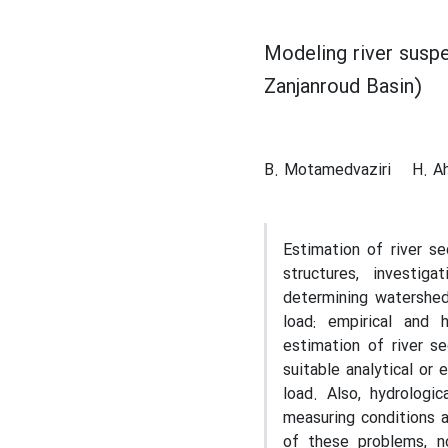
Modeling river suspe
Zanjanroud Basin)
B. Motamedvaziri
H. A
Estimation of river s
structures, investig
determining watershe
load: empirical and 
estimation of river s
suitable analytical or
load. Also, hydrologi
measuring conditions a
of these problems, no