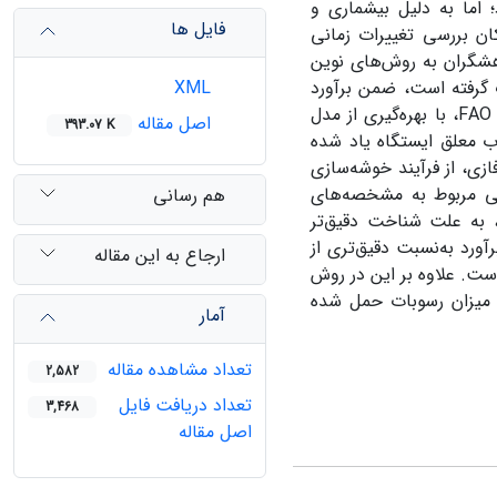
 اما به دلیل بیشماری و
فایل ها
ان بررسی تغییرات زمانی
هشگران به روش‌های نوین
ت گرفته است، ضمن برآورد
XML
رسوب معلق ایستگاه هیدرومتری سرچم با دو روش معمول هیدرولوژیکی USBR و FAO، با بهره‌گیری از مدل
اصل مقاله
393.07 K
 نیز میزان رسوب معلق ایستگاه یاد شده
زی، از فرآیند خوشه‌سازی
قعی مربوط به مشخصه‌های
هم رسانی
، به علت شناخت دقیق‌تر
انتقال رسوب به‌ویژه در شرایط سیلابی، نسبت به روش‌های USBR و FAO برآورد به‌نسبت دقیق‌تری از
ارجاع به این مقاله
ست. علاوه بر این در روش
ی میزان رسوبات حمل شده
آمار
تعداد مشاهده مقاله
2,582
تعداد دریافت فایل
3,468
اصل مقاله