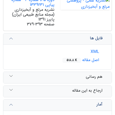
پیاپی 1339231
نشریه مرتع و آبخیزداری
(مجله منابع طبیعی ایران)
پاییز 1391
صفحه
379-393
فایل ها
XML
اصل مقاله
518.8 K
هم رسانی
ارجاع به این مقاله
آمار