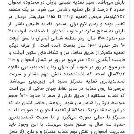
بارش می‌باشد. سهم تغدیه طبیعی بارش در محدوده آبخوان
حدود 2 درصد از کل تغذیه راشامل می شود. در یک منطقه
752کیلومتر مربعی تغذیه از3/2 تا 1/15 میلی‌متر درسال در
تغییر بوده و زمان لازم برای رسیدن تغذیه طبیعی ناشی از
بارش به سطح سفره در جنوب آبخوان با ضخامت آبرفت 30
متر حدود 1200 سال، ودر منطقه شمالی آبخوان با عمق آبرفت
90 متر حدود 11000 سال بدست آمده است. از طرف دیگر،
تغذیه متمرکز از طریق منافذ، درز و شکاف‌های ستون آبرفت با
قابلیت آبگذری 2500 متر مربع در روز در شمال آبخوان و 300
متر مربع در روز در جنوب آن دارای زمان تجدیدپذیری بالقوه
92/2سال است، که نشاندهنده نقش مهم مقدار و سرعت
تجدیدپذیری تغذیه متمرکز سفره آب زیرزمینی می‌باشد.
بررسی‌ها روی تغذیه در سایر نقاط جهان حاکی از این است
که تغذیه مستقیم از طریق بارش از صفر تا حدود 40% حجم
متوسط بارش را شامل می شود. پژوهش حاضر نشان داد که
در این منطقه نزدیک به98% از تغذیه آبخوان به صورت تغذیه
متمرکز یا خطی صورت می‌گیرد و با سرعت تجدیدپذیری
حدود سه سال به سطح سفره می‌رسد. با این وجود باید
مدیریت آبخوان و نقش مهم تغذیه متمرکز و واداری (از محل