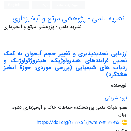
ورود به سامانه
ثبت نام
English
نشریه علمی - پژوهشی مرتع و آبخیزداری
نشریه علمی - پژوهشی مرتع و آبخیزداری
ارزیابی تجدیدپذیری و تغییر حجم آبخوان به کمک
تحلیل فرایندهای هیدرولوژیک، هیدروژئولوژیک و
ردیاب های شیمیایی (بررسی موردی: حوزة آبخیز
هشتگرد)
نویسنده
فرود شریفی
عضو هیأت علمی پژوهشکده حفاظت خاک و آبخیزداری کشور،
ایران
https://doi.org/10.22059/jrwm.2012.30025
چکیده