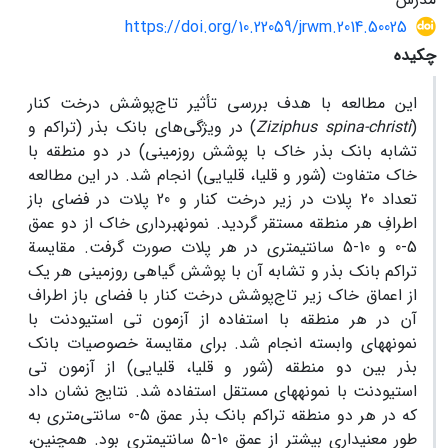
https://doi.org/10.22059/jrwm.2014.50025
چکیده
این مطالعه با هدف بررسی تأثیر تاج‌پوشش درخت کنار
(
Ziziphus spina-christi
) در ویژگی‌های بانک بذر (تراکم و
تشابه بانک بذر خاک با پوشش روزمینی) در دو منطقه با
خاک متفاوت (شور و قلیا، قلیایی) انجام شد. در این مطالعه
تعداد 20 پلات در زیر درخت کنار و 20 پلات در فضای باز
اطرافِ هر منطقه مستقر گردید. نمونه‏برداری خاک از دو عمق
5-0 و 10-5 سانتی‏متری در هر پلات صورت گرفت. مقایسة
تراکم بانک بذر و تشابه آن با پوشش گیاهی روزمینی هر یک
از اعماق خاک زیر تاج‌پوشش درخت کنار با فضای باز اطراف
آن در هر منطقه با استفاده از آزمون تی استیودنت با
نمونه‏های وابسته انجام شد. برای مقایسة خصوصیات بانک
بذر بین دو منطقه (شور و قلیا، قلیایی) از آزمون تی
استیودنت با نمونه‏های مستقل استفاده شد. نتایج نشان داد
که در هر دو منطقه تراکم بانک بذر عمق 5-0 سانتی‌متری به
طور معنی‏داری بیشتر از عمق 10-5 سانتی‏متری بود. همچنین،