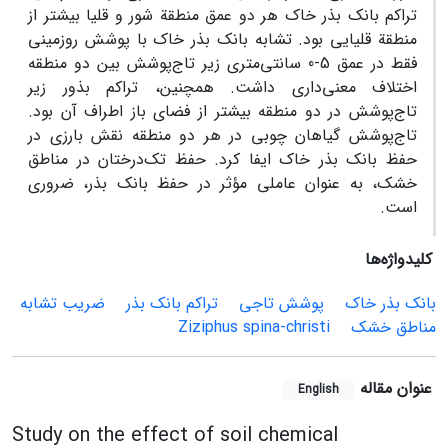
تراکم بانک بذر خاک هر دو عمق منطقة شور و قلیا بیشتر از
منطقة قلیایی بود. تشابه بانک بذر خاک با پوشش روزمینی
فقط در عمق 5-0 سانتی‌متری زیر تاج‌پوشش بین دو منطقه
اختلاف معنی‌داری داشت. همچنین، تراکم بذور زیر
تاج‌پوشش در دو منطقه بیشتر از فضای باز اطراف آن بود.
تاج‌پوشش گیاهان چوبی در هر دو منطقه نقش بارزی در
حفظ بانک بذر خاک ایفا کرد. حفظ تک‌درختان در مناطق
خشک، به عنوان عاملی مؤثر در حفظ بانک بذر، ضروری
است.
کلیدواژه‌ها
بانک بذر خاک
پوشش تاجی
تراکم بانک بذر
ضریب تشابه
مناطق خشک
Ziziphus spina-christi
عنوان مقاله
English
Study on the effect of soil chemical