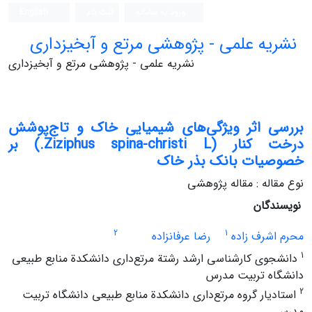
ورود به سامانه
ثبت نام
English
نشریه علمی - پژوهشی مرتع و آبخیزداری
نشریه علمی - پژوهشی مرتع و آبخیزداری
بررسی اثر ویژگی‌های شیمیایی خاک و تاج‌پوشش
درخت کنار (Ziziphus spina-christi L.) بر
خصوصیات بانک بذر خاک
نوع مقاله : مقاله پژوهشی
نویسندگان
2
1
محرم اشرف زاده
رضا عرفانزاده
1
دانشجوی کارشناسی ارشد رشتة مرتع‌داری دانشکدة منابع طبیعی
دانشگاه تربیت مدرس
2
استادیار گروه مرتع‌داری دانشکدة منابع طبیعی دانشگاه تربیت
مدرس