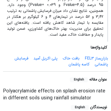
95 درصد (Fvalue=4.5 و Pvalue= 0.039) وجود دارد.
همچنین، نتایج نشان داد میزان فرسایش پاشمانی به ترتیب
3
42 و 52 درصد در تیمارهای 4 و 6 کیلوگرم بر هکتار در
/
مقایسه با تیمار شاهد کاهش یافته است. یافته‌های این
تحقیق برای مدیریت بهتر خاک‌های کشاورزی، ضمن تولید
پایدار و حفاظت خاک، مفید است.
کلیدواژه‌ها
باران‌ساز FEL3
بافت خاک
پلی‏ اکریل‏ آمید
فرسایش
پاشمانی
کاسه پاشمان
عنوان مقاله
English
Polyacrylamide effects on splash erosion rate
in different soils using rainfall simulator
نویسندگان
English