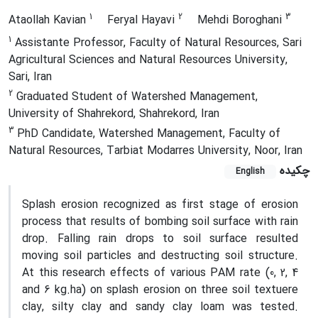
1
2
3
Ataollah Kavian
Feryal Hayavi
Mehdi Boroghani
1
Assistante Professor, Faculty of Natural Resources, Sari
Agricultural Sciences and Natural Resources University,
Sari, Iran
2
Graduated Student of Watershed Management,
University of Shahrekord, Shahrekord, Iran
3
PhD Candidate, Watershed Management, Faculty of
Natural Resources, Tarbiat Modarres University, Noor, Iran
چکیده
English
Splash erosion recognized as first stage of erosion
process that results of bombing soil surface with rain
drop. Falling rain drops to soil surface resulted
moving soil particles and destructing soil structure.
At this research effects of various PAM rate (0, 2, 4
and 6 kg.ha) on splash erosion on three soil textuere
clay, silty clay and sandy clay loam was tested.