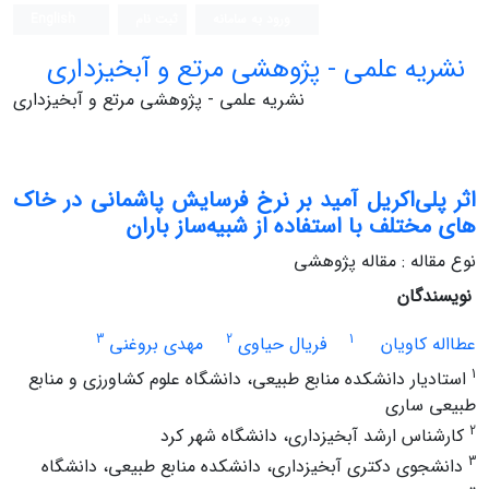
ورود به سامانه
ثبت نام
English
نشریه علمی - پژوهشی مرتع و آبخیزداری
نشریه علمی - پژوهشی مرتع و آبخیزداری
اثر پلی‌اکریل آمید بر نرخ فرسایش پاشمانی در خاک
‏های مختلف با استفاده از شبیه‌ساز باران
نوع مقاله : مقاله پژوهشی
نویسندگان
3
2
1
عطااله کاویان
فریال حیاوی
مهدی بروغنی
1
استادیار دانشکده منابع طبیعی، دانشگاه علوم کشاورزی و منابع
طبیعی ساری
2
کارشناس ارشد آبخیزداری، دانشگاه شهر کرد
3
دانشجوی دکتری آبخیزداری، دانشکده منابع طبیعی، دانشگاه