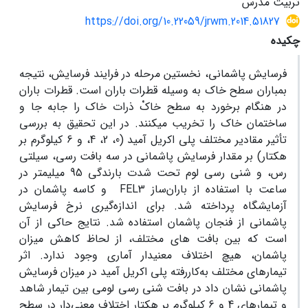
تربیت مدرس
https://doi.org/10.22059/jrwm.2014.51827
چکیده
فرسایش پاشمانی، نخستین مرحله در فرایند فرسایش، نتیجه
بمباران سطح خاک به وسیله قطرات باران است. قطرات باران
در هنگام برخورد به سطح خاکْ ذرات خاک را جابه ‏جا و
ساختمان خاک را تخریب می‏کنند. در این تحقیق به بررسی
تأثیر مقادیر مختلف پلی ‏اکریل‏ آمید (0، 2، 4، و 6 کیلوگرم بر
هکتار) بر مقدار فرسایش پاشمانی در سه بافت رسی، سیلتی
رس، و شنی رسی لوم تحت شدت بارندگی 95 میلی‏متر در
ساعت با استفاده از باران‌ساز FEL3 و کاسه پاشمان در
آزمایشگاه پرداخته شد. برای اندازه‌گیری نرخ فرسایش
پاشمانی از فنجان پاشمان استفاده شد. نتایج حاکی از آن
است که بین بافت‏ های مختلف، از لحاظ کاهش میزان
پاشمان، هیچ اختلاف معنی‏دار آماری وجود ندارد. اثر
تیمارهای مختلف به‌کاررفته پلی‏ اکریل ‏آمید در میزان فرسایش
پاشمانی نشان داد در بافت شنی رسی لومی بین تیمار شاهد
و تیمارهای 4 و 6 کیلوگرم بر هکتار اختلاف معنی‌دار در سطح