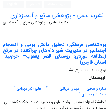
ورود به سامانه
ثبت نام
English
نشریه علمی - پژوهشی مرتع و آبخیزداری
نشریه علمی - پژوهشی مرتع و آبخیزداری
بوم‌شناسی فرهنگی؛ تحلیل دانش بومی و انسجام
اجتماعی در مدیریت شیر دام‌های چراکننده در مرتع
(مطالعه موردی: روستای قصر یعقوب‌– خرم‌بید-
استان فارس)
نوع مقاله : مقاله پژوهشی
نویسندگان
3
2
1
ساره راسخی
مهدی قربانی
علی اکبر مهرابی
4
سید اکبر جوادی
1
دانشگاه آزاد اسلامی؛ واحد علوم و تحقیقات ، دانشکده کشاورزی
و منابع طبیعی، گروه مرتعداری ، تهران؛ ایران.