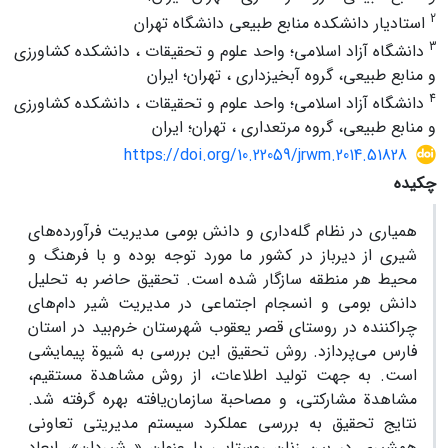
2
استادیار دانشکده منابع طبیعی دانشگاه تهران
3
دانشگاه آزاد اسلامی؛ واحد علوم و تحقیقات ، دانشکده کشاورزی
و منابع طبیعی، گروه آبخیزداری ، تهران؛ ایران
4
دانشگاه آزاد اسلامی؛ واحد علوم و تحقیقات ، دانشکده کشاورزی
و منابع طبیعی، گروه مرتعداری ، تهران؛ ایران
https://doi.org/10.22059/jrwm.2014.51828
چکیده
همیاری در نظام گله‌داری و دانش بومی مدیریت فرآورده‌های
شیری از دیرباز در کشور ما مورد توجه بوده و با فرهنگ و
محیط هر منطقه سازگار شده است. تحقیق حاضر به تحلیل
دانش بومی و انسجام اجتماعی در مدیریت شیر دام‌های
چراکننده در روستای قصر یعقوب شهرستان خرم‌بید در استان
فارس می‌پردازد. روش تحقیق این بررسی به شیوة پیمایشی
است. به جهت تولید اطلاعات، از روش مشاهدة مستقیم،
مشاهدة مشارکتی، و مصاحبة سازمان‌یافته بهره گرفته شد.
نتایج تحقیق به بررسی عملکرد سیستم مدیریتی تعاونی
همشیری در بین زنان روستایی با عنوان « شیردان»، ابعاد