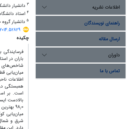
3
دانشیار دانشکد
اطلاعات نشریه
4
استاد دانشگاه 
5
دانشیار گروه 
راهنمای نویسندگان
2014.52829
چکیده
ارسال مقاله
فرسایندگی ب
داوران
باران در است
شاخص‌های EI
تماس با ما
میان‌یابی قط
اطلاعات ناح
همبستگی در 
است. بر اس
بالادست ایست
0 بهترین شاخص فرسایندگی باران انتخاب شد. بر اساس نقشة تهیه‌شده با استفاده از شاخص EI
98
/
میان‌یابی کو
شرق و شمال 
دارد. این مقادیر از 404 تا 