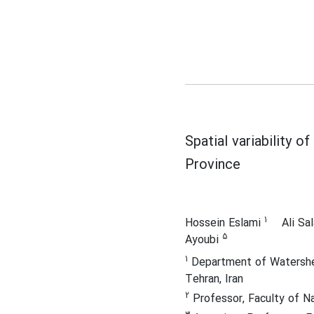
Spatial variability o
Province
1
Hossein Eslami
Ali Sa
5
Ayoubi
1
Department of Watershed
Tehran, Iran
2
Professor, Faculty of Nat