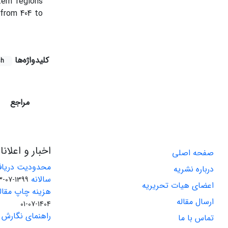
ern regions
 from 404 to
کلیدواژه‌ها
sh
مراجع
اخبار و اعلان
صفحه اصلی
محدودیت دریاف
درباره نشریه
سالانه
1399-07-23
اعضای هیات تحریریه
هزینه چاپ مقاله
ارسال مقاله
1404-07-01
راهنمای نگارش 
تماس با ما