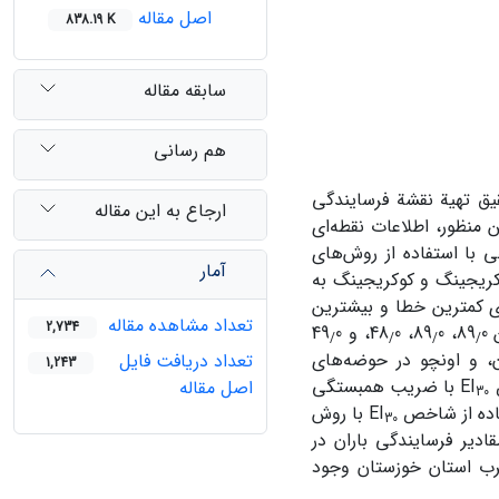
اصل مقاله
838.19 K
سابقه مقاله
هم رسانی
یق تهیة نقشة فرسایندگی
ارجاع به این مقاله
 منظور، اطلاعات نقطه‌ای
و باران‌سنجی با استفاده از روش‌های
آمار
کریجینگ و کوکریجینگ به
ی کمترین خطا و بیشترین
تعداد مشاهده مقاله
2,734
8
0، 89
0، 48
0، و 49
0
/
/
/
/
ن، و اونچو در حوضه‌های
تعداد دریافت فایل
1,243
E
با ضریب همبستگی
اصل مقاله
30
با روش
30
ادیر فرسایندگی باران در
رب استان خوزستان وجود