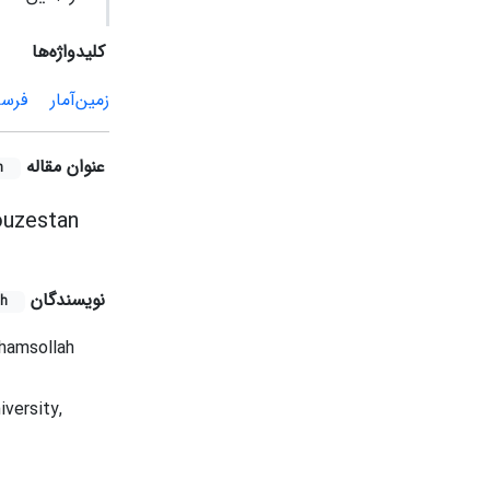
کلیدواژه‌ها
زمین‌آمار
فرسا
عنوان مقاله
h
houzestan
نویسندگان
sh
hamsollah
versity,