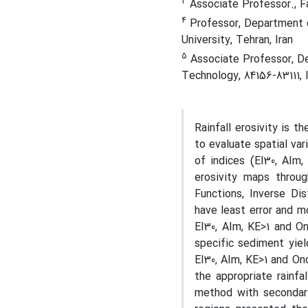
3
Associate Professor., Fa
4
Professor, Department 
University, Tehran, Iran
5
Associate Professor, Dep
Technology, 84156-83111, I
Rainfall erosivity is t
to evaluate spatial var
of indices (EI30, AIm
erosivity maps throug
Functions, Inverse Dis
have least error and mo
EI30, AIm, KE>1 and On
specific sediment yiel
EI30, AIm, KE>1 and Onc
the appropriate rainfa
method with secondary