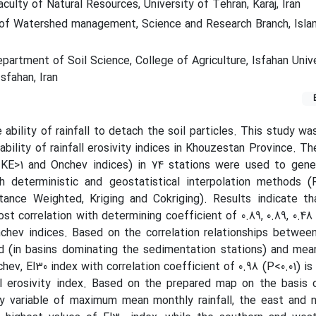
culty of Natural Resources, University of Tehran, Karaj, Iran
of Watershed management, Science and Research Branch, Isla
artment of Soil Science, College of Agriculture, Isfahan Unive
sfahan, Iran
he ability of rainfall to detach the soil particles. This study 
iability of rainfall erosivity indices in Khouzestan Province. T
, KE>1 and Onchev indices) in 74 stations were used to gene
h deterministic and geostatistical interpolation methods (R
tance Weighted, Kriging and Cokriging). Results indicate th
st correlation with determining coefficient of 0.89, 0.89, 0.48 
chev indices. Based on the correlation relationships betwee
d (in basins dominating the sedimentation stations) and mea
hev, EI30 index with correlation coefficient of 0.98 (P<0.01) is
ll erosivity index. Based on the prepared map on the basis 
 variable of maximum mean monthly rainfall, the east and n