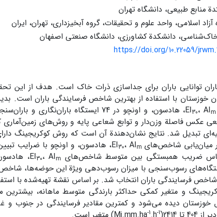
ة منابع طبیعی، دانشگاه تهران
آزاد اسلامی، واحد علوم و تحقیقات، گروه آبخیزداری، تهران، ایران
خاک‌شناسی، دانشکدة کشاورزی، دانشگاه صنعتی اصفهان
https://doi.org/10.22059/jrwm.
اران توانایی باران برای جداسازی ذرات خاک است. هدف از این تحق
ان خوزستان با استفاده از بهترین شاخص فرسایندگی باران است. بدین
‌، AI
، هادسون، و اونچو در 74 ایستگاه باران‌نگاری 
30
m
عی عکس فاصلة وزن‌دار و توابع شعاعی پایه و روش‌های زمین‌آماری 
یه‌ای تبدیل شد. نتایج نشان‌دهندة آن است که روش کوکریجینگ دارا
میان‌یابی شاخص‌های EI
‌، AI
، هادسون، و اونچو با ضرایب تبیین 9
30
m
اس ضریب همبستگی بین متوسط شاخص‌های EI
‌، AI
‌، هادسو
30
m
گاه‌های رسوب‌سنجی با میزان رسوب‌دهی ویژة این حوضه‌ها‌، شاخص I
کریجینگ و متغیر کمکی حداکثر بارندگی متوسط ماهانه‌، بیشترین مق
خوزستان دیده می‌شود و کمترین مقادیر فرسایندگی در جنوب و غ
-1
-1
2414(Mj.mm.ha
.h
) متغیر است.