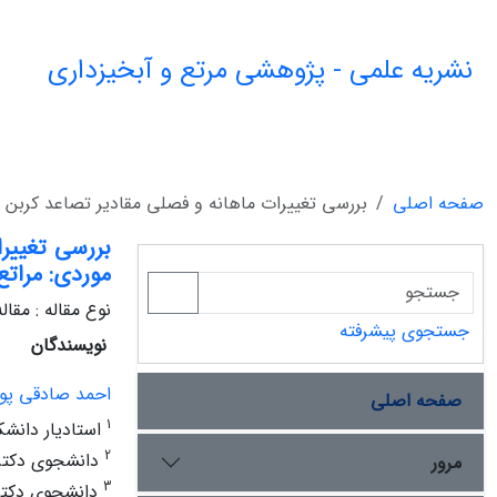
نشریه علمی - پژوهشی مرتع و آبخیزداری
صفحه اصلی
بررسی تغییرات ماهانه و فصلی مقادیر تصاعد کربن د
بررسی تغییر
موردی: مراتع
نوع مقاله : مقا
جستجوی پیشرفته
نویسندگان
احمد صادقی پور
صفحه اصلی
1
استادیار دانشک
2
دانشجوی دکتری
مرور
3
دانشجوی دکتری