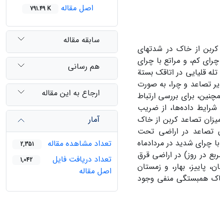
اصل مقاله
791.49 K
سابقه مقاله
کربن از خاک در شدت‏های
رای کم، و مراتع با چرای
هم رسانی
له قلیایی در اتاقک بستة
یر تصاعد و چرا، به صورت
ارجاع به این مقاله
چنین، برای بررسی ارتباط
شرایط داده‌ها، از ضریب
آمار
یزان تصاعد کربن از خاک
ان تصاعد در اراضی تحت
ا چرای شدید در مردادماه
تعداد مشاهده مقاله
2,351
مربع در روز) در اراضی قرق
تعداد دریافت فایل
1,042
، پاییز، بهار، و زمستان
اصل مقاله
خاک همبستگی منفی وجود