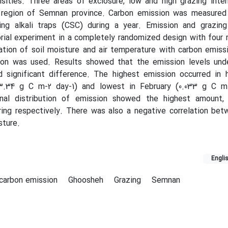
nsities. Three areas of exclosure, low and high grazing inte
 region of Semnan province. Carbon emission was measured 
ing alkali traps (CSC) during a year. Emission and grazin
orial experiment in a completely randomized design with four r
ation of soil moisture and air temperature with carbon emiss
tion was used. Results showed that the emission levels unde
d significant difference. The highest emission occurred in 
(3.34 g C m-2 day-1) and lowest in February (0.033 g C m-
nal distribution of emission showed the highest amount,
ring respectively. There was also a negative correlation be
sture.
Engli
carbon emission
Ghoosheh
Grazing
Semnan