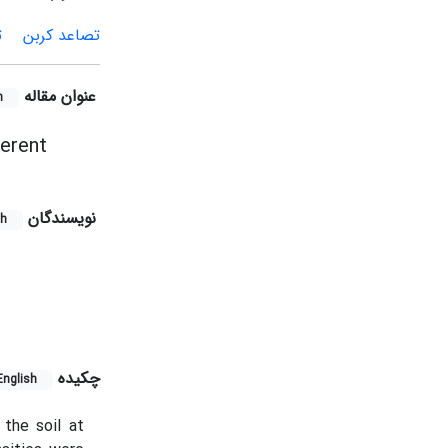
تصاعد کربن
ت
عنوان مقاله
h
ferent
نویسندگان
sh
چکیده
English
the soil at