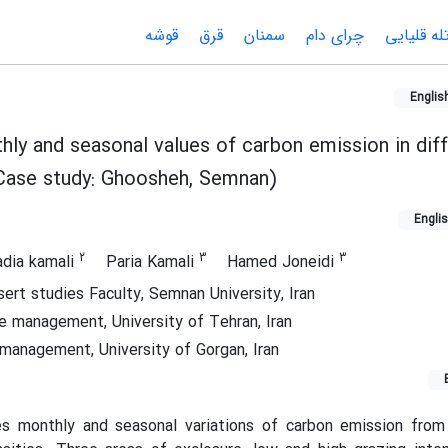
له قلیایی
چرای دام
سمنان
قرق
قوشه
Englis
ly and seasonal values of carbon emission in dif
 (Case study: Ghoosheh, Semnan)
Engli
2
3
3
adia kamali
Paria Kamali
Hamed Joneidi
ert studies Faculty, Semnan University, Iran
e management, University of Tehran, Iran
management, University of Gorgan, Iran
es monthly and seasonal variations of carbon emission from 