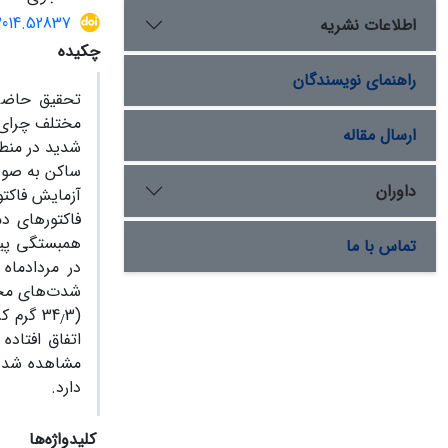
2014.52837
اطلاعات نشریه
چکیده
راهنمای نویسندگان
تحقیق حاضر 
مختلف چرای د
ارسال مقاله
شدید در منطق
ساکن به صورت
داوران
آزمایش فاکتو
فاکتورهای د
همبستگی پیر
تماس با ما
در مردادماه
شدت‌های مختل
(34
3 گرم کربن در متر مربع در روز) و کمترین آن در بهمن‌ماه (033
/
اتفاق افتاده
مشاهده شد. 
دارد.
کلیدواژه‌ها