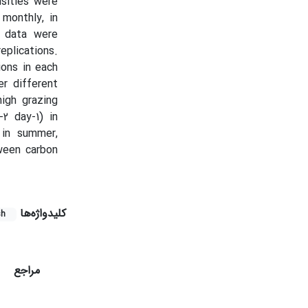
nsities were
monthly, in
g data were
eplications.
ions in each
r different
high grazing
2 day-1) in
 in summer,
tween carbon
کلیدواژه‌ها
sh
مراجع