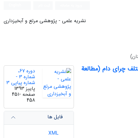
ورود به سامانه
ثبت نام
English
نشریه علمی - پژوهشی مرتع و آبخیزداری
ان)
لف‏ چرای دام (مطالعة
دوره 67،
شماره 3 -
شماره پیاپی 3
پاییز 1393
صفحه
451-
458
فایل ها
XML