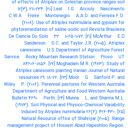
of effects of Atriplex on Golestan province ranges soil
12(3): 211-234. [20] Leal
I.G
Accioly
Nascimento
C.W.A
Freire
Montenegro
A.A.D. and Ferreira
F.D.
(2008). Use of Atriplex nummularia and gypsum for
phytoremediation of saline-sodic soil
Revista Brasileira
De Ciencia Do Solo
32
1065-1072. [21] McArthur
E.D
Sanderson
S.C. and Taylor
J.R. (2005). Atriplex
canescens
U.S Department of Agriculture
Forest
Service
Rocky Mountain Research Station
Provo
UT
84606-1856. [22] Moghadam
M.R. (1973). Study of
Atriplex canescens planting
Iranian Journal of Natural
resources 29: 18-26. [23] Moor
G
Sanford
P. and
Wiley
P. (2006). Perennial pastures for Western Australia
Department of Agriculture and Food Western Australia
Bulletin 4690
Perth. [24] Munna
L. and Sharma
M.L.
(1973). Soil Physical and Physico-Chemical Variability
Induced by Atriplex nummularia
26(6): 426-430. [25]
Natural Resource office of Shahriyar (2005). Range
management project of Hossein Abad Hapeshloo Region.