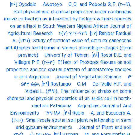
[26] Oyedele
Awotoye
O.O. and Popoola
S.E. (2009).
Soil physical and chemical properties under continuous
maize cultivation as influenced by hedgerow trees species
on an alfisol in South Western Nigeria
African Journal of
Agricultural Research
4(7):736-739. [27] Ranjbar Farduei
A. (1991). Study of nutrient value of Atriplex canescens
and Atriplex lentiformis in various phonologic stages (Qom
province)
University of Tehran. [28] Rossi
B.E. and
Villagra
P.E. (2003). Effect of Prosopis flexusa on soil
properties and the spatial pattern of understorey species
in arid Argentina
Journal of Vegetation Science
14
543-550. [29] Rostango
C.M
Del-Valle
H.F. and
Videla
L. (1991). The influence of shrubs on some
chemical and physical properties of an aridic soil in north-
eastern Patagonia
Argentina
Journal of Arid
Environments
179-188. [30] Rubio
A. and Escudero
A.
(2000). Small-scale spatial soil plant relationship in semi
arid gypsum environments
Journal of Plant and soil
220(1
2): 139-150. [31] Saghari
M. and Foroughifar
H.