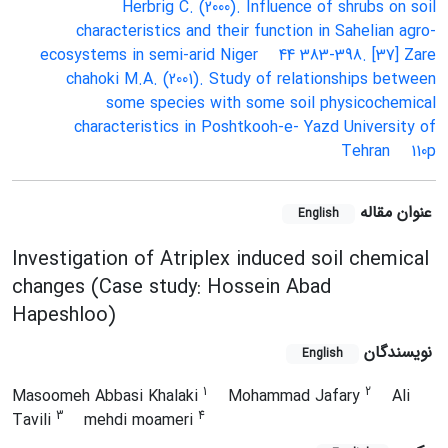
Herbrig
C. (2000). Influence of shrubs on soil
characteristics and their function in Sahelian agro-
ecosystems in semi-arid Niger
44
383-398. [37] Zare
chahoki
M.A. (2001). Study of relationships between
some species with some soil physicochemical
characteristics in Poshtkooh-e- Yazd
University of
Tehran
110p
عنوان مقاله
English
Investigation of Atriplex induced soil chemical
changes (Case study: Hossein Abad
Hapeshloo)
نویسندگان
English
1
2
Masoomeh Abbasi Khalaki
Mohammad Jafary
Ali
3
4
Tavili
mehdi moameri