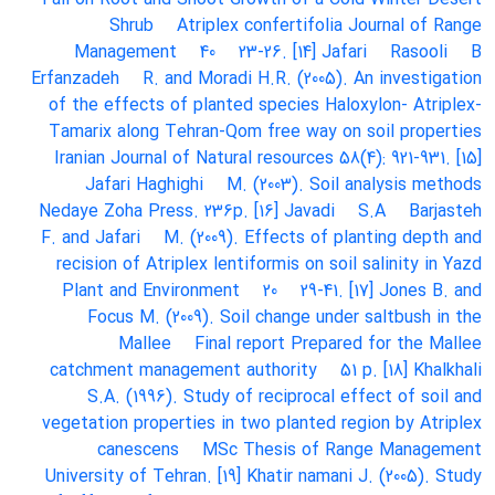
Shrub
Atriplex confertifolia
Journal of Range
Management
40
23-26. [14] Jafari
Rasooli
B
Erfanzadeh
R. and Moradi
H.R. (2005). An investigation
of the effects of planted species
Haloxylon- Atriplex-
Tamarix along Tehran-Qom free way on soil properties
Iranian Journal of Natural resources
58(4): 921-931. [15]
Jafari Haghighi
M. (2003). Soil analysis methods
Nedaye Zoha Press. 236p. [16] Javadi
S.A
Barjasteh
F. and Jafari
M. (2009). Effects of planting
depth and
recision of Atriplex lentiformis on soil salinity in Yazd
Plant and Environment
20
29-41. [17] Jones
B. and
Focus
M. (2009). Soil change under saltbush in the
Mallee
Final report
Prepared for the Mallee
catchment management authority
51 p. [18] Khalkhali
S.A. (1996). Study of reciprocal effect of soil and
vegetation properties in two planted region by Atriplex
canescens
MSc Thesis of Range Management
University of Tehran. [19] Khatir namani
J. (2005). Study