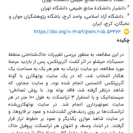
3
دانشیار دانشکدة منابع طبیعی دانشگاه تهران
4
: دانشگاه آزاد اسلامی، واحد کرج، باشگاه پژوهشگران جوان و
نخبگان، کرج، ایران
https://doi.org/10.22059/jrwm.2015.53473
چکیده
در این مطالعه، به منظور بررسی تغییرات خاک‌شناختی منطقة
حسین‏آباد حپشلو در اثر کشت آتریپلکس، پس از بازدید عرصة
مورد مطالعه، دو سایت نزدیک به هم هر یک به مساحت یک
هکتار انتخاب شد، که در یک سایت بوته‏کاری با گونة
آتریپلکس کانسنس انجام شده بود، و سایت مجاور، که
شاهد درنظر گرفته شد، فاقد بوته بود. با روش تصادفی-
سیستماتیک و با استقرار 3 ترانسکت‏ به طول 100 متر در هر
سایت نمونه‏برداری انجام شد. در سایت بوته‏کاری‌شده
ترانسکت‌ها بر روی ردیف‌های کشت‌شده و عمود بر فاروها، و
در سایت شاهد موازی یکدیگر و عمود بر خطوط تراز قرار
گرفتند. در ابتدا، وسط، و انتهای هر ترانسکت پروفیل خاک
حفر شد و در هر پروفیل مقدار کافی نمونة خاک از دو عمق ۰ ـ