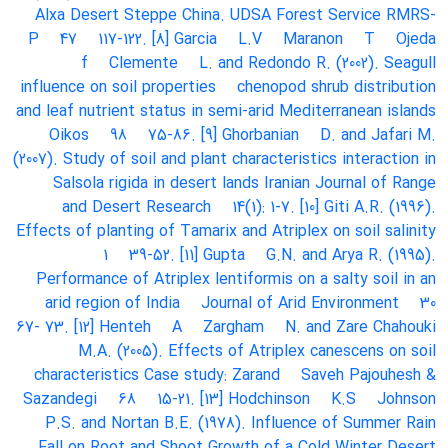
Alxa Desert Steppe
China. UDSA Forest Service RMRS-
P
47
117-122. [8] Garcia
L.V
Maranon
T
Ojeda
f
Clemente
L. and Redondo
R. (2002). Seagull
influence on soil properties
chenopod shrub distribution
and leaf nutrient status in semi-arid Mediterranean islands
Oikos
98
75-86. [9] Ghorbanian
D. and Jafari
M.
(2007). Study of soil and plant characteristics interaction in
Salsola rigida in desert lands
Iranian Journal of Range
and Desert Research
14(1): 1-7. [10] Giti
A.R. (1996).
Effects of planting of Tamarix and Atriplex on soil salinity
1
39-52. [11] Gupta
G.N. and Arya
R. (1995).
Performance of Atriplex lentiformis on a salty soil in an
arid region of India
Journal of Arid Environment
30
67- 73. [12] Henteh
A
Zargham
N. and Zare Chahouki
M.A. (2005). Effects of Atriplex canescens on soil
characteristics Case study: Zarand
Saveh
Pajouhesh &
Sazandegi
68
15-21. [13] Hodchinson
K.S
Johnson
P.S. and Nortan
B.E. (1978). Influence of Summer Rain
Fall on Root and Shoot Growth of a Cold Winter Desert