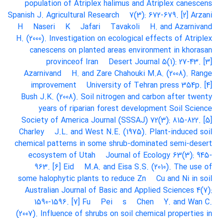
population of Atriplex halimus and Atriplex canescens
Spanish J. Agricultural Research
7(3): 672-679. [2] Arzani
H
Naseri
K
Jafari
Tavakoli
H. and Azarnivand
H. (2000). Investigation on ecological effects of Atriplex
canescens on planted areas environment in khorasan
provinceof Iran
Desert Journal
5(1): 27-43. [3]
Azarnivand
H. and Zare Chahouki
M.A. (2008). Range
improvement
University of Tehran press
354p. [4]
Bush
J.K. (2008). Soil nitrogen and carbon after twenty
years of riparian forest development
Soil Science
Society of America Journal (SSSAJ)
72(3): 815-822. [5]
Charley
J.L. and West
N.E. (1975). Plant-induced soil
chemical patterns in some shrub-dominated semi-desert
ecosystem of Utah
Journal of Ecology
63(3): 945-
963. [6] Eid
M.A. and Eisa
S.S. (2010). The use of
some halophytic plants to reduce Zn
Cu and Ni in soil
Australian Journal of Basic and Applied Sciences
4(7):
1590-1596. [7] Fu
Pei
s
Chen
Y. and Wan
C.
(2007). Influence of shrubs on soil chemical properties in