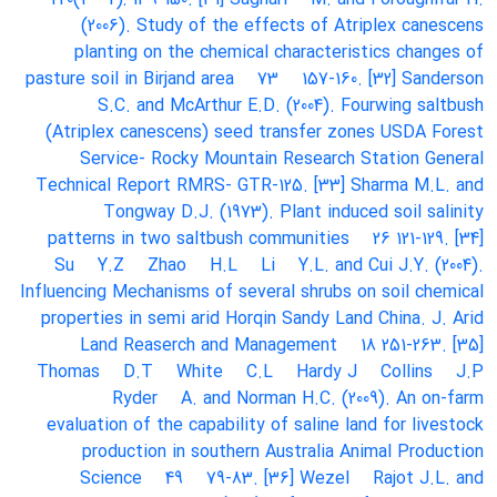
(2006). Study of the effects of Atriplex canescens
planting on the chemical characteristics changes of
pasture soil in Birjand area
73
157-160. [32] Sanderson
S.C. and McArthur
E.D. (2004). Fourwing saltbush
(Atriplex canescens) seed transfer zones
USDA Forest
Service- Rocky Mountain Research Station
General
Technical Report RMRS- GTR-125. [33] Sharma
M.L. and
Tongway
D.J. (1973). Plant induced soil salinity
patterns in two saltbush communities
26
121-129. [34]
Su
Y.Z
Zhao
H.L
Li
Y.L. and Cui
J.Y. (2004).
Influencing Mechanisms of several shrubs on soil chemical
properties in semi arid Horqin Sandy Land
China. J. Arid
Land Reaserch and Management
18
251-263. [35]
Thomas
D.T
White
C.L
Hardy J
Collins
J.P
Ryder
A. and Norman
H.C. (2009). An on-farm
evaluation of the capability of saline land for livestock
production in southern Australia
Animal Production
Science
49
79-83. [36] Wezel
Rajot
J.L. and