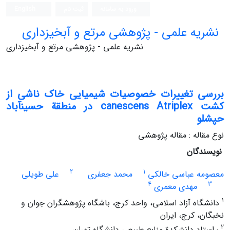
ورود به سامانه
ثبت نام
English
نشریه علمی - پژوهشی مرتع و آبخیزداری
نشریه علمی - پژوهشی مرتع و آبخیزداری
بررسی تغییرات خصوصیات شیمیایی خاک ناشی از
کشت canescens Atriplex در منطقة حسین‏آباد
حپشلو
نوع مقاله : مقاله پژوهشی
نویسندگان
2
1
معصومه عباسی خالکی
محمد جعفری
علی طویلی
4
3
مهدی معمری
1
دانشگاه آزاد اسلامی، واحد کرج، باشگاه پژوهشگران جوان و
نخبگان، کرج، ایران
2
: استاد دانشکدة منابع طبیعی دانشگاه تهران