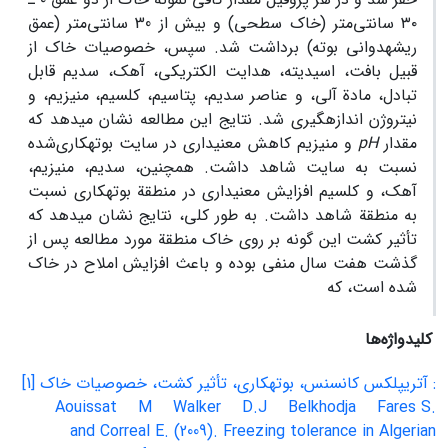
۳۰ سانتی‌متر (خاک سطحی) و بیش از 30 سانتی‌متر (عمق
ریشه‏دوانی بوته) برداشت شد. سپس، خصوصیات خاک‌ از
قبیل بافت، اسیدیته، هدایت الکتریکی، آهک، سدیم قابل
تبادل، مادة آلی‌، و عناصر سدیم، پتاسیم، کلسیم، منیزیم، و
نیتروژن اندازه‏گیری شد. نتایج این مطالعه نشان می‏دهد که
مقدار
pH
و منیزیم کاهش معنی‏داری در سایت بوته‏کاری‌شده
نسبت به سایت شاهد داشت. همچنین، سدیم، منیزیم،
آهک، و کلسیم افزایش معنی‏داری در منطقة بوته‏کاری نسبت
به منطقة شاهد داشت. به طور کلی، نتایج نشان می‏دهد که
تأثیر کشت این گونه بر روی خاک منطقة مورد مطالعه پس از
گذشت هفت سال منفی بوده و باعث افزایش املاح در خاک
شده است، که
کلیدواژه‌ها
: آتریپلکس کانسنس، بوته‏کاری، تأثیر کشت، خصوصیات خاک [1]
Aouissat
M
Walker
D.J
Belkhodja
Fares
S.
and Correal
E. (2009). Freezing tolerance in Algerian