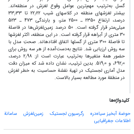
گسل به‌ترتیب مهم‌ترین عوامل وقوع لغزش در منطقه‌اند.
بیشتر لغزش‏های منطقه در کلاس‏های شیب 22
22 تا 33
33
/
/
درصد، ارتفاع 2350 ـ 2500 متر، و بارندگی 473 ـ 523
میلی‌متر قرار گرفته است. 50 درصد زمین‌لغزش‌ها در فاصلة
30 متری از آبراهه قرار گرفته است. در این منطقه، اکثر لغزش‏ها
تا فاصلة 300 متری از گسل‏ها اتفاق افتاده‏اند. صحتِ مدل با
سه روش ارزیابی شد. نتایج به‌دست‌آمده از هر سه روش برای
حضور همة متغیر‌ها به‌ترتیب عبارت است از: 2
98 درصد،
/
0، و 519
692
0. بدین ترتیب، نشان داده شد که میزان دقت
/
/
مدل آماری لجستیک در تهیة نقشة حساسیت به خطر لغزش
در منطقة مورد مطالعه بسیار بالاست.
کلیدواژه‌ها
حوضة آبخیز سیاه‌دره
رگرسیون لجستیک
زمین‌لغزش
سامانة
اطلاعات جغرافیایی