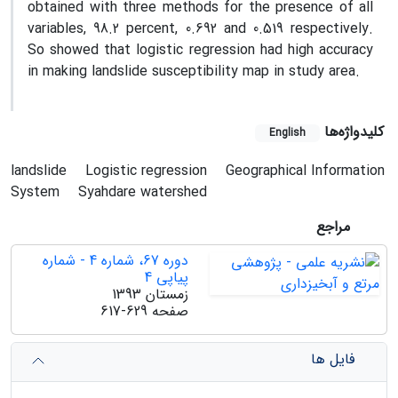
obtained with three methods for the presence of all
variables, 98.2 percent, 0.692 and 0.519 respectively.
So showed that logistic regression had high accuracy
in making landslide susceptibility map in study area.
کلیدواژه‌ها
English
landslide
Logistic regression
Geographical Information
System
Syahdare watershed
مراجع
دوره 67، شماره 4 - شماره
پیاپی 4
زمستان 1393
صفحه
617-629
فایل ها