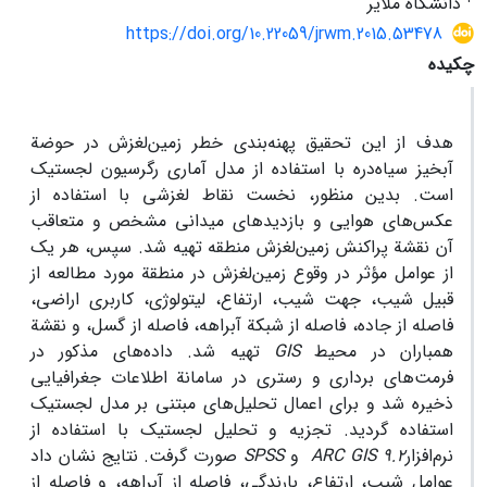
دانشگاه ملایر
https://doi.org/10.22059/jrwm.2015.53478
چکیده
هدف از این تحقیق پهنه‌بندی خطر زمین‌لغزش در حوضة
آبخیز سیاه‌دره با استفاده از مدل آماری رگرسیون لجستیک
است. بدین منظور، نخست نقاط لغزشی با استفاده از
عکس‌های هوایی و بازدید‌های میدانی مشخص و متعاقب
آن نقشة پراکنش زمین‌لغزش منطقه تهیه شد. سپس، هر یک
از عوامل مؤثر در وقوع زمین‌لغزش در منطقة مورد مطالعه از
قبیل شیب، جهت شیب، ارتفاع، لیتولوژی، کاربری اراضی،
فاصله از جاده، فاصله از شبکة آبراهه، فاصله از گسل، و نقشة
همباران در محیط
GIS
تهیه شد. داده‌های مذکور در
فرمت‌های برداری و رستری در سامانة اطلاعات جغرافیایی
ذخیره شد و برای اعمال تحلیل‌های مبتنی بر مدل لجستیک
استفاده گردید. تجزیه و تحلیل لجستیک با استفاده از
نرم‌افزار
ARC GIS 9.2
و
SPSS
صورت گرفت. نتایج نشان داد
عوامل شیب، ارتفاع، بارندگی، فاصله از آبراهه، و فاصله از