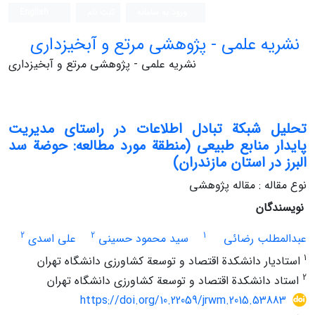
ورود به سامانه
ثبت نام
English
نشریه علمی - پژوهشی مرتع و آبخیزداری
نشریه علمی - پژوهشی مرتع و آبخیزداری
تحلیل شبکة تبادل اطلاعات در راستای مدیریت
پایدار منابع طبیعی (منطقة مورد مطالعه: حوضة سد
البرز در استان مازندران)
نوع مقاله : مقاله پژوهشی
نویسندگان
2
2
1
عبدالمطلب رضائی
سید محمود حسینی
علی اسدی
1
استادیار دانشکدة اقتصاد و توسعة کشاورزی دانشگاه تهران
2
استاد دانشکدة اقتصاد و توسعة کشاورزی دانشگاه تهران
https://doi.org/10.22059/jrwm.2015.53883