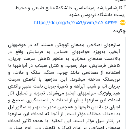
3
کارشناس‌ارشد زمین‏شناسی، دانشکدة منابع طبیعی و محیط
زیست دانشگاه فردوسی مشهد
https://doi.org/10.22059/jrwm.2015.54932
چکیده
سازه‏های اصلاحی بند‏های کوچکی هستند که در حوضه‏های
آبخیز، به‌ویژه حوضه‏های حساس به فرسایش واقع در
بالادست سدهای مخزنی، به منظور کاهش سرعت جریان،
کاهش فرسایش، مهار رسوب، و کنترل سیلاب در آبراهه‏ها با
استفاده از مصالحی مانند چوب، سنگ، سنگ و ملات، و
توریسنگ ساخته می‏شوند. این سازه‏ها با کاهش سرعت
جریان آب و شیب آبراهه و ذخیرة جریان باعث تغییرِ واکنش
هیدرولوژیک حوضه‏های آبخیز می‏‌شوند. تجزیه و تحلیل آثار
احداث این سازه‏ها پیش از احداث در تصمیم‏گیری صحیح و
اجرای بهینة این طرح‏ها و همچنین مدیریت بهتر به منظور نیل
به اهداف مختلف مؤثر است. از آنجا که احداث این سازه‏ها
بر رفتار سیل مؤثر است، این تحقیق با هدف تأثیر احداث
سدهای اصلاحی بر زمان تمرکز و کاهش دبی اوج سیل در