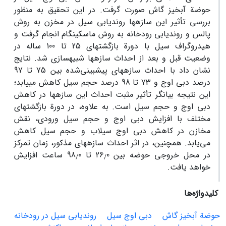
حوضة آبخیز گاش صورت گرفت. در این تحقیق به منظور
بررسی تأثیر این سازه‏ها روندیابی سیل در مخزن به روش
پالس و روندیابی رودخانه به روش ماسکینگام انجام گرفت و
هیدروگراف سیل با دورة بازگشت‏های 25 تا 100 ساله در
وضعیت قبل و بعد از احداث سازه‏ها شبیه‏سازی شد. نتایج
نشان‏ داد با احداث سازه‏های پیش‏بینی‌شده بین 75 تا 97
درصد دبی اوج و 73 تا 98 درصد حجم سیل کاهش می‏یابد؛
این نتیجه بیانگر تأثیر مثبت احداث این سازه‏ها در کاهش
دبی اوج و حجم سیل است. به‏ علاوه، در دورة‏ بازگشت‏های
مختلف با افزایش دبی اوج و حجم سیل ورودی، نقش
مخازن در کاهش دبی اوج سیلاب و حجم سیل کاهش
می‌‏یابد. همچنین، در اثر احداث سازه‏های مذکور، زمان تمرکز
در محل خروجی حوضه بین 26
0 تا 98
0 ساعت افزایش
/
/
خواهد یافت.
کلیدواژه‌ها
حوضة آبخیز گاش
دبی اوج سیل
روندیابی سیل در رودخانه