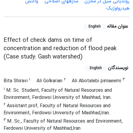
روندیابی سیل در مخزن
سازه‏های اصلاحی
واکنشِ
هیدرولوژیک
عنوان مقاله
English
Effect of check dams on time of
concentration and reduction of flood peak
(Case study: Gash watershed)
نویسندگان
English
1
2
3
Bita Shiravi
Ali Golkarian
Ali Abotalebi pirnaeemi
1
M. Sc. Student, Faculty of Natural Resources and
Environment, Ferdowsi University of Mashhad, Iran.
2
Assistant prof, Faculty of Natural Resources and
Environment, Ferdowsi University of Mashhad,Iran.
3
M. Sc., Faculty of Natural Resources and Environment,
Ferdowsi University of Mashhad,Iran