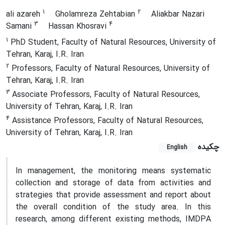
1
2
ali azareh
Gholamreza Zehtabian
Aliakbar Nazari
3
4
Samani
Hassan Khosravi
1
PhD Student, Faculty of Natural Resources, University of
Tehran, Karaj, I.R. Iran
2
Professors, Faculty of Natural Resources, University of
Tehran, Karaj, I.R. Iran
3
Associate Professors, Faculty of Natural Resources,
University of Tehran, Karaj, I.R. Iran
4
Assistance Professors, Faculty of Natural Resources,
University of Tehran, Karaj, I.R. Iran
چکیده
English
In management, the monitoring means systematic
collection and storage of data from activities and
strategies that provide assessment and report about
the overall condition of the study area. In this
research, among different existing methods, IMDPA