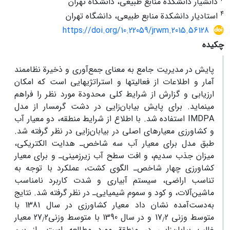
دانشیار دانشکدة منابع طبیعی، دانشگاه تهران
4
استادیار دانشکدة منابع طبیعی، دانشگاه تهران
https://doi.org/10.22059/jrwm.2015.56128
چکیده
پایش در مدیریت جامع‌ به‌ معنای جمع‌آوری و ذخیرة نظام‏مند
آمار و اطلاعات از فعالیت‏ها و استراتژی‏هایی است که امکان
ارزیابی و گزارش از شرایط کلی محدودة مورد نظر را فراهم
می‏نماید. برای پایش ‌‌بیابان‌زایی در ‌دشت گرمسار از مدل
IMDPA استفاده شد. با اطلاع از شرایط منطقه، دو معیار آب
و کشاورزی معیارهای اصلی در بیابان‌زایی ‌در نظر گرفته شد.
طبق‌ مدل برای معیار آب‌ سه شاخص‌ـ هدایت الکتریکی،
میزان جذب سدیم، و افت سطح آب زیرزمینی‌ـ و برای معیار
کشاورزی چهار شاخص‌ـ الگوی کشت، عملکرد با توجه به
تناسب اراضی‌، سیستم آبیاری و شدت کاربرد نامناسب
ماشین‌آلات، و کود و سموم شیمیایی‌ـ ‌در نظر گرفته شد. نتایج
به‌دست‌آمده نشان داد معیار کشاورزی در سال 1381 با
متوسط وزنی 17
2 و در سال 1390 با متوسط وزنی27
2 معیار
/
/
غالب بیابان‌زایی در منطقة مورد مطالعه است. از بین