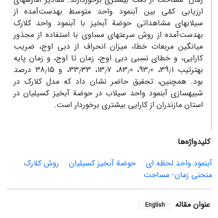
ارزیابی کمّی بین آب‏نمود واحد متوسط به‏دست‌آمده از
سیلاب‏های مشاهداتی حوضة آبخیز با آب‏نمود واحد کلارک
به‏دست‌آمده از روش سرعت‏های مساوی با استفاده از مجذور
میانگین مربعات خطا، میزان انحراف از دبی اوج، ضریب
کارایی، و خطای نسبی دبی اوج، زمان تا اوج، و زمان پایه
به‏ترتیب 39
1، 93
0، 83
0، 13
7، 33
33، و 38
15 درصد
/
/
/
/
/
/
بود. همچنین، تحقیق حاضر نشان داد که مدل کلارک در
شبیه‏سازی آب‏نمود واحد سیلاب در حوضة آبخیز کسیلیان در
استان مازندران از کارایی بیشتری برخوردار است.
کلیدواژه‌ها
آب‏نمود واحد لحظه‏ ای
حوضة آبخیز کسیلیان
روش کلارک
منحنی زمان- مساحت
عنوان مقاله
English