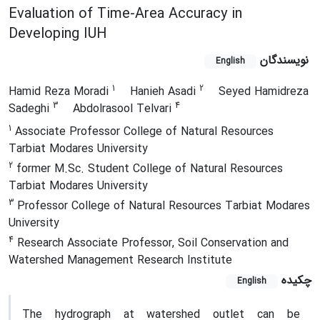
Evaluation of Time-Area Accuracy in
Developing IUH
نویسندگان
English
1
2
Hamid Reza Moradi
Hanieh Asadi
Seyed Hamidreza
3
4
Sadeghi
Abdolrasool Telvari
1
Associate Professor College of Natural Resources
Tarbiat Modares University
2
former M.Sc. Student College of Natural Resources
Tarbiat Modares University
3
Professor College of Natural Resources Tarbiat Modares
University
4
Research Associate Professor, Soil Conservation and
Watershed Management Research Institute
چکیده
English
The hydrograph at watershed outlet can be