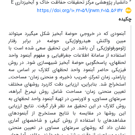
4
دانشیار پژوهشی مرکز تحقیقات حفاظت خاک و آبخیزداری E
https://doi.org/10.22059/jrwm.2015.56142
چکیده
آب‏نمودی که در خروجیِ حوضة آبخیز شکل می‏گیرد می‏تواند
مبین واکنش هیدرولوژیکی حوضه در برابر رفتار
ژئومورفولوژیکی آن باشد. در این تحقیق سعی شده است با
استفاده از سامانة اطلاعات جغرافیایی و مفهوم آب‏نمود واحد
لحظه‏ای، پاسخ‏گوییِ حوضة آبخیز شبیه‏سازی شود. در روش
فیزیکی حاضر آب‏نمود واحد لحظه‏ای کلارک بر اساس سه
پارامترـ زمان تمرکز، ضریب ذخیره، و منحنی زمان- مساحت‌ـ
استخراج شد. بنابراین، ارزیابی دقت کاربرد روش‏های مختلف
تعیین منحنی زمان- مساحت شامل روش نیمرخ آبراهه،
سرعت‏های مساوی، و لاورنسن در تهیة آب‏نمود واحد لحظه‏ای به
روش کلارک در این تحقیق مد نظر قرار گرفت. نتایج ارزیابی
این روش‏ها در مقایسه با نتایج مستخرج از آب‏نمودهای
مشاهده‏ای با استفاده از روش کیفی و شاخص‏های آماری
نشان داد که روش‏های سرعت‏های مساوی در تعیین منحنی
زمان- مساحت از دقت بیشتری برخوردارند. مقادیر آماره‏های