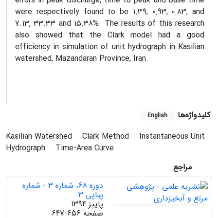
errors in peak discharge, time to peak and base time
were respectively found to be 1.39, 0.93, 0.83, and
7.13, 33.33 and 15.38%. The results of this research
also showed that the Clark model had a good
efficiency in simulation of unit hydrograph in Kasilian
watershed, Mazandaran Province, Iran.
کلیدواژه‌ها
English
Kasilian Watershed
Clark Method
Instantaneous Unit
Hydrograph
Time-Area Curve
مراجع
دوره 68، شماره 3 - شماره
پیاپی 3
پاییز 1394
صفحه
647-656