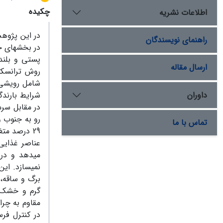
چکیده
اطلاعات نشریه
در این پژوهش
راهنمای نویسندگان
در بخش‏های ج
پستی و بلند
ارسال مقاله
روش ترانسکت
شامل رویشی، 
داوران
شرایط بارندگی اندک (بیشینة
رو به جنوب و جنوب شرقی و شیب‏ها
تماس با ما
29 درصد مت
عناصر غذایی 
می‏دهد و در 
نمی‏سازد. ای
برگ و ساقه، 
گرم و خشک ج
مقاوم به چرا
در کنترل فرس