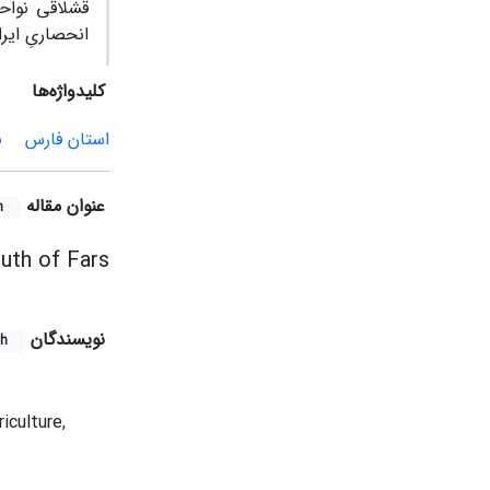
قشلاقی نواحی
انحصاریِ ایر
کلیدواژه‌ها
استان فارس
ب
عنوان مقاله
h
uth of Fars
نویسندگان
sh
iculture,