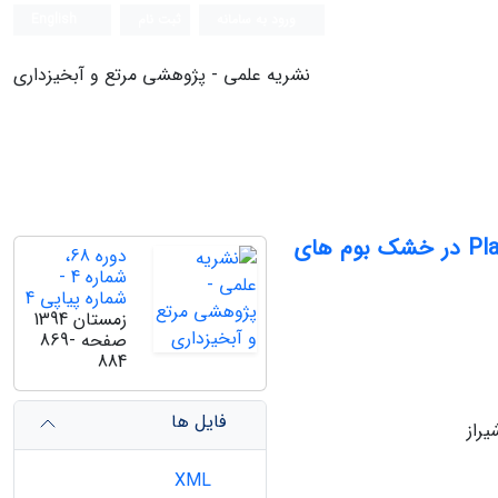
ورود به سامانه
ثبت نام
English
نشریه علمی - پژوهشی مرتع و آبخیزداری
مطالعۀ بوم شناسی فردی گیاه ریش پهن .Platychaete aucheri Boiss در خشک بوم های
دوره 68،
شماره 4 -
شماره پیاپی 4
زمستان 1394
صفحه
869-
884
فایل ها
راز
XML