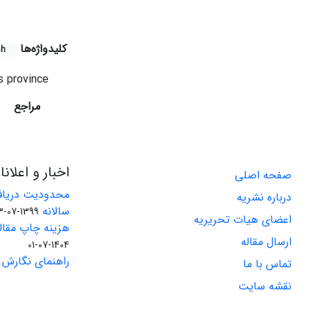
کلیدواژه‌ها
sh
s province
مراجع
اخبار و اعلان
صفحه اصلی
محدودیت دریاف
درباره نشریه
سالانه
1399-07-23
اعضای هیات تحریریه
هزینه چاپ مقاله
ارسال مقاله
1404-07-01
راهنمای نگارش 
تماس با ما
نقشه سایت