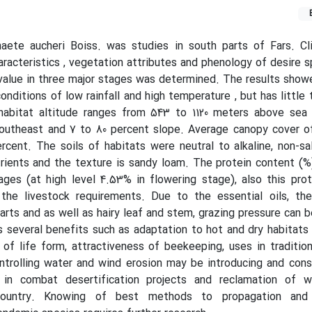
haete aucheri Boiss. was studies in south parts of Fars. Cl
aracteristics , vegetation attributes and phenology of desire 
 value in three major stages was determined. The results show
onditions of low rainfall and high temperature , but has little 
habitat altitude ranges from 543 to 1120 meters above sea l
outheast and 7 to 80 percent slope. Average canopy cover of
cent. The soils of habitats were neutral to alkaline, non-sal
rients and the texture is sandy loam. The protein content (
ages (at high level 4.53% in flowering stage), also this pro
the livestock requirements. Due to the essential oils, th
arts and as well as hairy leaf and stem, grazing pressure can b
as several benefits such as adaptation to hot and dry habitats
t of life form, attractiveness of beekeeping, uses in traditio
ontrolling water and wind erosion may be introducing and cons
 in combat desertification projects and reclamation of w
country. Knowing of best methods to propagation and 