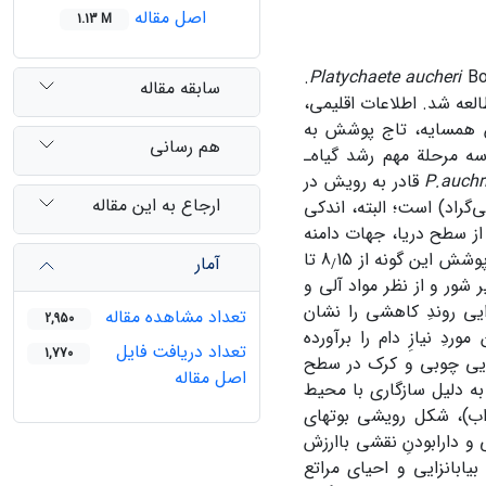
اصل مقاله
1.13 M
Boiss.
Platychaete aucheri
سابقه مقاله
لعه شد. اطلاعات اقلیمی،
ن همسایه، تاج پوشش به
هم رسانی
ه مرحلة مهم رشد گیاه‌ـ
P.auchr
قادر به رویش در
ارجاع به این مقاله
ی‌گراد) است؛ البته، اندکی
 یخبندان تحمل دارد. این گیاه محدودة ارتفاعی از 543 تا 1120 متر از سطح دریا، جهات دامنه
15 تا
آمار
/
شور و از نظر مواد آلی و
یی روندِ کاهشی را نشان
تعداد مشاهده مقاله
2,950
ردِ نیازِ دام را برآورده
تعداد دریافت فایل
1,770
هوایی چوبی و کرک در سطح
اصل مقاله
به دلیل سازگاری با محیط
اب)، شکل رویشی بوته‏ای
و دارابودنِ نقشی باارزش
ابان‏زایی و احیای مراتع