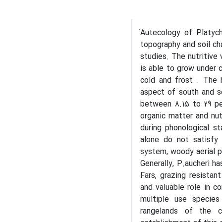
َAutecology of Platyc
topography and soil ch
studies. The nutritive
is able to grow under c
cold and frost . The 
aspect of south and s
between 8.15 to 29 per
organic matter and nut
during phonological st
alone do not satisfy 
system, woody aerial p
Generally, P.aucheri h
Fars, grazing resistan
and valuable role in c
multiple use species
rangelands of the 