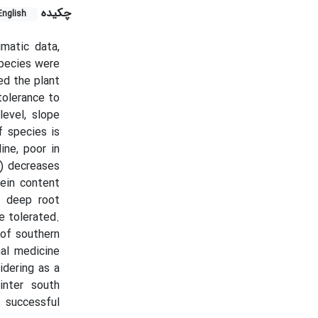
چکیده
English
imatic data,
species were
ed the plant
tolerance to
evel, slope
 species is
ine, poor in
%) decreases
tein content
e deep root
e tolerated.
 of southern
nal medicine
idering as a
inter south
successful