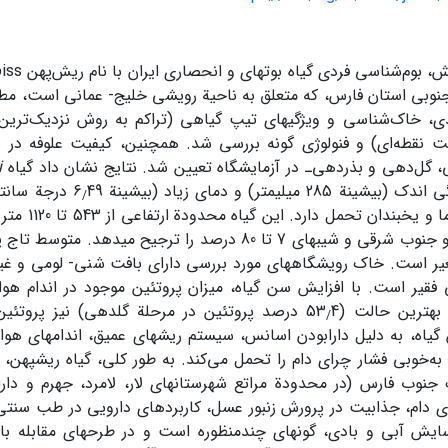
، بوم‌شناسی فردی گیاه بوته‏ای و انحصاری ایران با نام ریش‌پهن
نوبی استان فارس، که متعلق به ناحیة رویشی خلیج- عمانی است، مطا
ی، خاک‌شناسی و ویژگی‏های تیپ گیاهی (تراکم به روش نزدیک‌تری
 نقطه‌ای) و فنولوژی گونه بررسی شد. همچنین، کیفیت علوفه در س
گل‌دهی و بذردهی‌ـ در آزمایشگاه تعیین شد. نتایج نشان داد گیاه
i
 285 میلی‏متر) و دمای زیاد (بیشینة 6
49 درجة سانت
/
در مقابل سرما و
ی 7 تا 80 درصد را ترجیح می‏دهد. متوسط تاج پوشش این گونه از 8
غیر است. خاک رویشگاه‏های مورد بررسی دارای بافت شنی- لومی و غیر 
فقیر است. با افزایش سن گیاه، میزان پروتئین موجود در اندام هوا
بهترین حالت (53
4 درصد پروتئین در مرحلة گل‏دهی) نیز پروتئین مو
/
ن گیاه، به دلیل دارابودن اسانس، سیستم ریشه‏ای عمیق، اندام‏های 
به‌خوبی فشار چرای دام را تحمل می‌کند. به طور کلی، گیاه ریش‏پهن، 
نوب فارس (در محدودة مراتع شهرستان‏های لار، لامرد، جهرم و دار
ی دام، جذابیت در پرورش زنبور عسل، کاربردهای دارویی در طب سنتی 
ایش آبی و بادی، گونه‏ای چندمنظوره است و در طرح‏های مقابله با بی