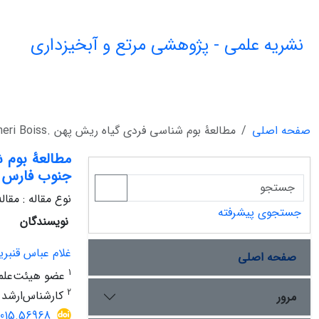
نشریه علمی - پژوهشی مرتع و آبخیزداری
صفحه اصلی
مطالعۀ بوم شناسی فردی گیاه ریش پهن .Platychaete aucheri Boiss در خشک بوم های جنوب فارس
جنوب فارس
نوع مقاله : مقا
جستجوی پیشرفته
نویسندگان
غلام عباس قنبری
صفحه اصلی
1
عضو هیئت‌علمی
2
کارشناس‌‌ارشد 
مرور
2015.56968