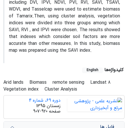
including DVI, IPVI, NDVI, PVI, RVI, SAVI, TSAVI,
WDVI, and Tasselcap were used to estimate biomass
of Tamarix.Then, using cluster analysis, vegetation
indices were divided into three groups among which
SAVI, RVI , and IPVI were chosen. The results showed
that indexes which consider soil factors are more
accurate than other measures. In this study, biomass
map was prepared using the SAVI index.
کلیدواژه‌ها
English
Arid lands
Biomass
remote sensing
Landsat 8
Vegetation index
Cluster Analysis
دوره 69، شماره 4
زمستان 1395
صفحه
907-920
فایل ها