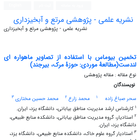
ورود به سامانه
ثبت نام
English
نشریه علمی - پژوهشی مرتع و آبخیزداری
نشریه علمی - پژوهشی مرتع و آبخیزداری
تخمین بیوماس با استفاده از تصاویر ماهواره ای
لندست(مطالعۀ موردی: حوزۀ مرک، بیرجند)
نوع مقاله : مقاله پژوهشی
نویسندگان
3
2
1
سحر صباغ زاده
محمد زارع
محمد حسین مختاری
1
کارشناس ارشد مدیریت مناطق بیابانی، دانشگاه یزد، ایران.
2
استادیار، گروه مدیریت مناطق بیابانی، دانشکده منابع طبیعی،
دانشگاه یزد، ایران.
3
استادیار گروه علوم خاک، دانشکده منابع طبیعی، دانشگاه یزد،