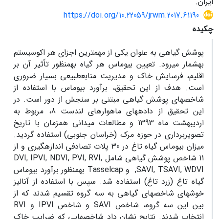
ایران.
https://doi.org/10.22059/jrwm.2017.61190
چکیده
پوشش گیاهی به عنوان یکی از مهم­ترین اجزای هر اکوسیستم
به­شمار می­رود. تعیین بیوماس هر گیاه به­منظور تاًثیر آن بر
اقلیم، فرسایش خاک و مدیریت منابع­طبیعی بسیار ضروری
است. هدف از این تحقیق، برآورد بیوماس با استفاده از
شاخص­های پوشش گیاهی مبتنی بر سنجش از دور است. در
این تحقیق از داده­های ماهواره­ای لندست 8، مربوط به
اردیبهشت ماه 1393 و مطالعات میدانی همزمان با تاریخ
تصویر­برداری در حوزه مرک (خراسان جنوبی) استفاده گردید.
میزان بیوماس گیاه تاغ در 30 پلات تصادفی اندازه­گیری و از
11 شاخص پوشش گیاهی شامل DVI, IPVI, NDVI, PVI, RVI,
SAVI, TSAVI, WDVI, و Tasselcap به­منظور برآورد بیوماس
گیاه تاغ (زرد تاغ) استفاده شد. سپس با استفاده از آنالیز
خوشه­ای شاخص­های گیاهی به سه گروه تقسیم شدند که از
بین این سه گروه، شاخص SAVI و شاخص IPVI و RVI
انتخاب شدند. نتایج نشان داد شاخص­هایی که ضرایب خاک